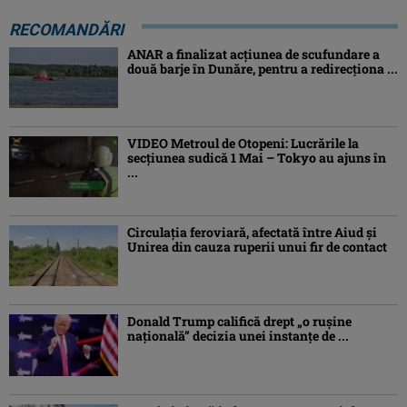
RECOMANDĂRI
ANAR a finalizat acțiunea de scufundare a
două barje în Dunăre, pentru a redirecționa ...
VIDEO Metroul de Otopeni: Lucrările la
secțiunea sudică 1 Mai – Tokyo au ajuns în
...
Circulația feroviară, afectată între Aiud şi
Unirea din cauza ruperii unui fir de contact
Donald Trump califică drept „o ruşine
naţională” decizia unei instanțe de ...