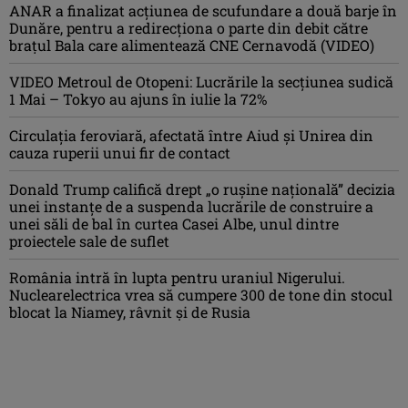
ANAR a finalizat acțiunea de scufundare a două barje în
Dunăre, pentru a redirecționa o parte din debit către
brațul Bala care alimentează CNE Cernavodă (VIDEO)
VIDEO Metroul de Otopeni: Lucrările la secțiunea sudică
1 Mai – Tokyo au ajuns în iulie la 72%
Circulația feroviară, afectată între Aiud şi Unirea din
cauza ruperii unui fir de contact
Donald Trump califică drept „o ruşine naţională” decizia
unei instanțe de a suspenda lucrările de construire a
unei săli de bal în curtea Casei Albe, unul dintre
proiectele sale de suflet
România intră în lupta pentru uraniul Nigerului.
Nuclearelectrica vrea să cumpere 300 de tone din stocul
blocat la Niamey, râvnit și de Rusia