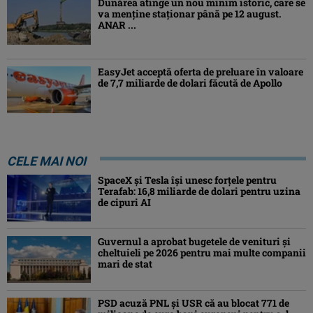
Dunărea atinge un nou minim istoric, care se
va menține staționar până pe 12 august.
ANAR ...
EasyJet acceptă oferta de preluare în valoare
de 7,7 miliarde de dolari făcută de Apollo
CELE MAI NOI
SpaceX și Tesla își unesc forțele pentru
Terafab: 16,8 miliarde de dolari pentru uzina
de cipuri AI
Guvernul a aprobat bugetele de venituri și
cheltuieli pe 2026 pentru mai multe companii
mari de stat
PSD acuză PNL și USR că au blocat 771 de