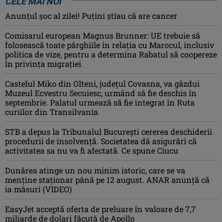
CELE MAI NOI
Anunţul şoc al zilei! Puţini ştiau că are cancer
Comisarul european Magnus Brunner: UE trebuie să
folosească toate pârghiile în relația cu Marocul, inclusiv
politica de vize, pentru a determina Rabatul să coopereze
în privința migrației
Castelul Miko din Olteni, județul Covasna, va găzdui
Muzeul Ecvestru Secuiesc, urmând să fie deschis în
septembrie. Palatul urmează să fie integrat în Ruta
curiilor din Transilvania
STB a depus la Tribunalul București cererea deschiderii
procedurii de insolvență. Societatea dă asigurări că
activitatea sa nu va fi afectată. Ce spune Ciucu
Dunărea atinge un nou minim istoric, care se va
menține staționar până pe 12 august. ANAR anunță că
ia măsuri (VIDEO)
EasyJet acceptă oferta de preluare în valoare de 7,7
miliarde de dolari făcută de Apollo