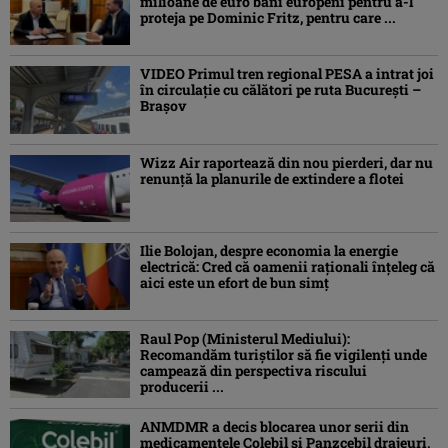
milioane de euro bani europeni pentru a-l
proteja pe Dominic Fritz, pentru care ...
VIDEO Primul tren regional PESA a intrat joi
în circulație cu călători pe ruta București –
Brașov
Wizz Air raportează din nou pierderi, dar nu
renunță la planurile de extindere a flotei
Ilie Bolojan, despre economia la energie
electrică: Cred că oamenii raţionali înţeleg că
aici este un efort de bun simţ
Raul Pop (Ministerul Mediului):
Recomandăm turiştilor să fie vigilenţi unde
campează din perspectiva riscului
producerii ...
ANMDMR a decis blocarea unor serii din
medicamentele Colebil și Panzcebil drajeuri,