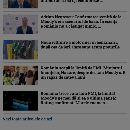
ultimul an ca să își echilibreze ...
Adrian Negrescu: Confirmarea venită de la
Moody’s era scenariul de bază. În esenţă,
România nu a câştigat nimic, ...
Nouă ieftinire a motorinei în benzinării,
după cea de ieri. Care sunt acum prețurile
România scapă la limită de FMI. Ministrul
finanțelor, Nazare, despre decizia Moody’s: E
un răgaz de câteva luni
România trece vara fără FMI, la limită!
Moody’s ne mai dă și ea o ultimă șansă:
Rating confirmat. Marele examen ...
Vezi toate articolele de azi