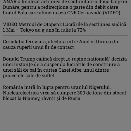
ANAR a finalizat acțiunea de scufundare a două barje în
Dunăre, pentru a redirecționa o parte din debit către
brațul Bala care alimentează CNE Cernavodă (VIDEO)
VIDEO Metroul de Otopeni: Lucrările la secțiunea sudică
1 Mai – Tokyo au ajuns în iulie la 72%
Circulația feroviară, afectată între Aiud şi Unirea din
cauza ruperii unui fir de contact
Donald Trump califică drept „o ruşine naţională” decizia
unei instanțe de a suspenda lucrările de construire a
unei săli de bal în curtea Casei Albe, unul dintre
proiectele sale de suflet
România intră în lupta pentru uraniul Nigerului.
Nuclearelectrica vrea să cumpere 300 de tone din stocul
blocat la Niamey, râvnit și de Rusia