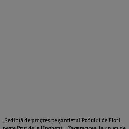
„Ședință de progres pe șantierul Podului de Flori
peste Prut de la Ungheni – Zagarancea, la un an de