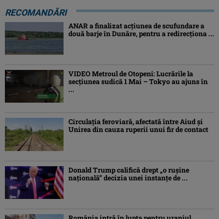
RECOMANDĂRI
ANAR a finalizat acțiunea de scufundare a
două barje în Dunăre, pentru a redirecționa ...
VIDEO Metroul de Otopeni: Lucrările la
secțiunea sudică 1 Mai – Tokyo au ajuns în
...
Circulația feroviară, afectată între Aiud şi
Unirea din cauza ruperii unui fir de contact
Donald Trump califică drept „o ruşine
naţională” decizia unei instanțe de ...
România intră în lupta pentru uraniul