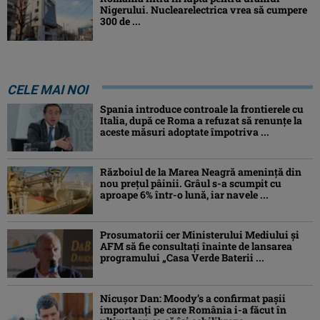
Nigerului. Nuclearelectrica vrea să cumpere
300 de ...
CELE MAI NOI
Spania introduce controale la frontierele cu
Italia, după ce Roma a refuzat să renunțe la
aceste măsuri adoptate împotriva ...
Războiul de la Marea Neagră amenință din
nou prețul pâinii. Grâul s-a scumpit cu
aproape 6% într-o lună, iar navele ...
Prosumatorii cer Ministerului Mediului și
AFM să fie consultați înainte de lansarea
programului „Casa Verde Baterii ...
Nicușor Dan: Moody’s a confirmat pașii
importanți pe care România i-a făcut în