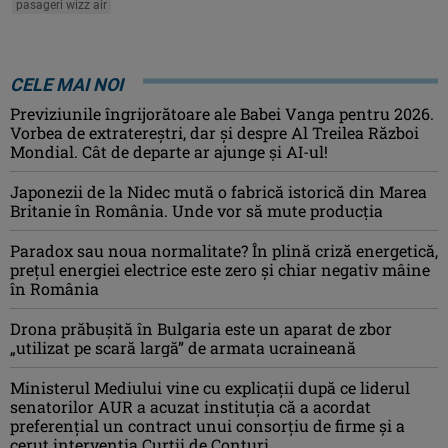
pasageri wizz air
CELE MAI NOI
Previziunile îngrijorătoare ale Babei Vanga pentru 2026.
Vorbea de extratereștri, dar și despre Al Treilea Război
Mondial. Cât de departe ar ajunge și AI-ul!
Japonezii de la Nidec mută o fabrică istorică din Marea
Britanie în România. Unde vor să mute producția
Paradox sau noua normalitate? În plină criză energetică,
prețul energiei electrice este zero și chiar negativ mâine
în România
Drona prăbuşită în Bulgaria este un aparat de zbor
„utilizat pe scară largă” de armata ucraineană
Ministerul Mediului vine cu explicații după ce liderul
senatorilor AUR a acuzat instituția că a acordat
preferențial un contract unui consorțiu de firme și a
cerut intervenția Curții de Conturi