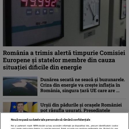
România a trimis alertă timpurie Comisiei
Europene și statelor membre din cauza
situației dificile din energie
Dunărea secată ne seacă și buzunarele.
Criza din energie va crește inflația în
România, singura țară UE care are ...
Urșii din pădurile și orașele României
pot răsufla ușurați. Președintele
Nicușor Dan a trimis la reexaminare
Nouă ne pasă ca datele tale personale să rămână confidențiale
proiectul ...
Noi și partenerii noștri
1019
stocăm și/sau accesăm informații pe dispozitivul dvs., precum identificatorii cookie
unici pentru prelucrarea datelor cu caracter personal. Puteți accepta sau gestiona preferințele dvs. făcând clic mai