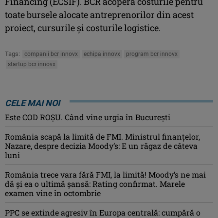
Financing (ECSIF). BCR acoperă costurile pentru
toate bursele alocate antreprenorilor din acest
proiect, cursurile şi costurile logistice.
Tags:
companii bcr innovx
echipa innovx
program bcr innovx
startup bcr innovx
CELE MAI NOI
Este COD ROŞU. Când vine urgia în Bucureşti
România scapă la limită de FMI. Ministrul finanțelor,
Nazare, despre decizia Moody’s: E un răgaz de câteva
luni
România trece vara fără FMI, la limită! Moody’s ne mai
dă și ea o ultimă șansă: Rating confirmat. Marele
examen vine în octombrie
PPC se extinde agresiv în Europa centrală: cumpără o