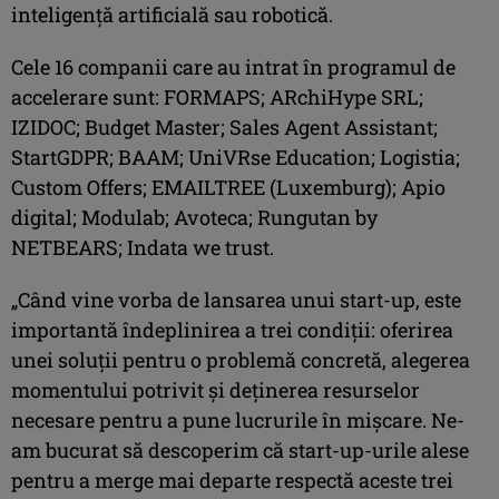
inteligenţă artificială sau robotică.
Cele 16 companii care au intrat în programul de
accelerare sunt: FORMAPS; ARchiHype SRL;
IZIDOC; Budget Master; Sales Agent Assistant;
StartGDPR; BAAM; UniVRse Education; Logistia;
Custom Offers; EMAILTREE (Luxemburg); Apio
digital; Modulab; Avoteca; Rungutan by
NETBEARS; Indata we trust.
„Când vine vorba de lansarea unui start-up, este
importantă îndeplinirea a trei condiţii: oferirea
unei soluţii pentru o problemă concretă, alegerea
momentului potrivit şi deţinerea resurselor
necesare pentru a pune lucrurile în mişcare. Ne-
am bucurat să descoperim că start-up-urile alese
pentru a merge mai departe respectă aceste trei