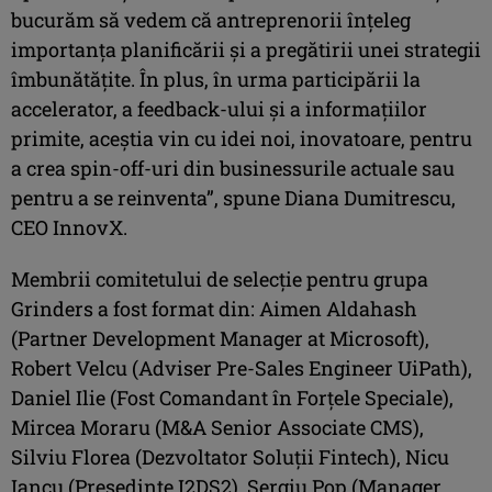
bucurăm să vedem că antreprenorii înţeleg
importanţa planificării şi a pregătirii unei strategii
îmbunătăţite. În plus, în urma participării la
accelerator, a feedback-ului şi a informaţiilor
primite, aceştia vin cu idei noi, inovatoare, pentru
a crea spin-off-uri din businessurile actuale sau
pentru a se reinventa”, spune Diana Dumitrescu,
CEO InnovX.
Membrii comitetului de selecţie pentru grupa
Grinders a fost format din: Aimen Aldahash
(Partner Development Manager at Microsoft),
Robert Velcu (Adviser Pre-Sales Engineer UiPath),
Daniel Ilie (Fost Comandant în Forţele Speciale),
Mircea Moraru (M&A Senior Associate CMS),
Silviu Florea (Dezvoltator Soluţii Fintech), Nicu
Iancu (Preşedinte I2DS2), Sergiu Pop (Manager