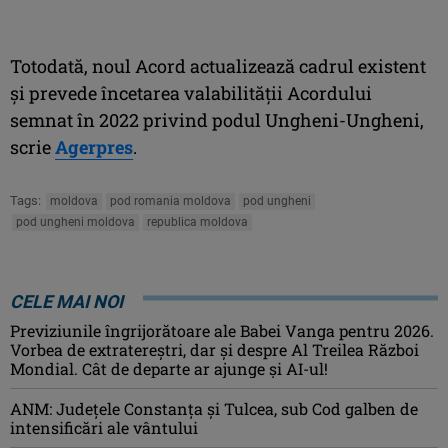
Totodată, noul Acord actualizează cadrul existent
şi prevede încetarea valabilităţii Acordului
semnat în 2022 privind podul Ungheni-Ungheni,
scrie
Agerpres
.
Tags:
moldova
pod romania moldova
pod ungheni
pod ungheni moldova
republica moldova
CELE MAI NOI
Previziunile îngrijorătoare ale Babei Vanga pentru 2026.
Vorbea de extratereștri, dar și despre Al Treilea Război
Mondial. Cât de departe ar ajunge și AI-ul!
ANM: Judeţele Constanţa şi Tulcea, sub Cod galben de
intensificări ale vântului