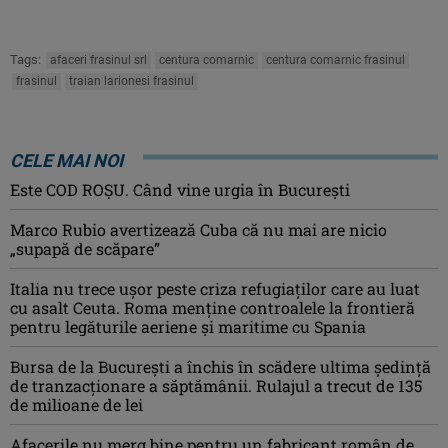
Tags:
afaceri frasinul srl
centura comarnic
centura comarnic frasinul
frasinul
traian larionesi frasinul
CELE MAI NOI
Este COD ROŞU. Când vine urgia în Bucureşti
Marco Rubio avertizează Cuba că nu mai are nicio
„supapă de scăpare”
Italia nu trece ușor peste criza refugiaților care au luat
cu asalt Ceuta. Roma menține controalele la frontieră
pentru legăturile aeriene și maritime cu Spania
Bursa de la București a închis în scădere ultima ședință
de tranzacționare a săptămânii. Rulajul a trecut de 135
de milioane de lei
Afacerile nu merg bine pentru un fabricant român de