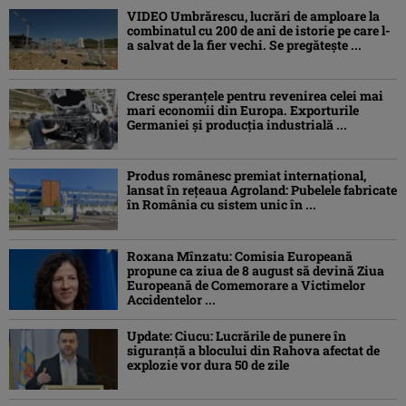
VIDEO Umbrărescu, lucrări de amploare la
combinatul cu 200 de ani de istorie pe care l-
a salvat de la fier vechi. Se pregătește ...
Cresc speranțele pentru revenirea celei mai
mari economii din Europa. Exporturile
Germaniei și producția industrială ...
Produs românesc premiat internațional,
lansat în rețeaua Agroland: Pubelele fabricate
în România cu sistem unic în ...
Roxana Mînzatu: Comisia Europeană
propune ca ziua de 8 august să devină Ziua
Europeană de Comemorare a Victimelor
Accidentelor ...
Update: Ciucu: Lucrările de punere în
siguranță a blocului din Rahova afectat de
explozie vor dura 50 de zile