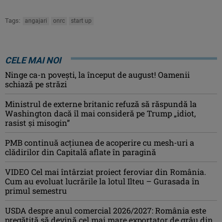
Tags:
angajari
onrc
start up
CELE MAI NOI
Ninge ca-n povești, la început de august! Oamenii
schiază pe străzi
Ministrul de externe britanic refuză să răspundă la
Washington dacă îl mai consideră pe Trump „idiot,
rasist şi misogin”
PMB continuă acțiunea de acoperire cu mesh-uri a
clădirilor din Capitală aflate în paragină
VIDEO Cel mai întârziat proiect feroviar din România.
Cum au evoluat lucrările la lotul Ilteu – Gurasada în
primul semestru
USDA despre anul comercial 2026/2027: România este
pregătită să devină cel mai mare exportator de grâu din