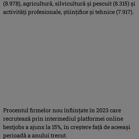
(8.978), agricultură, silvicultură şi pescuit (8.315) şi
activităţi profesionale, ştiinţifice şi tehnice (7.917).
Procentul firmelor nou înfiinţate în 2023 care
recrutează prin intermediul platformei online
bestjobs a ajuns la 15%, în creştere faţă de aceeaşi
perioadă a anului trecut.