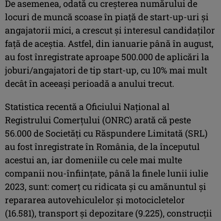
De asemenea, odată cu creşterea numărului de
locuri de muncă scoase în piaţă de start-up-uri şi
angajatorii mici, a crescut şi interesul candidaţilor
faţă de aceştia. Astfel, din ianuarie până în august,
au fost înregistrate aproape 500.000 de aplicări la
joburi/angajatori de tip start-up, cu 10% mai mult
decât în aceeaşi perioadă a anului trecut.
Statistica recentă a Oficiului Naţional al
Registrului Comerţului (ONRC) arată că peste
56.000 de Societăţi cu Răspundere Limitată (SRL)
au fost înregistrate în România, de la începutul
acestui an, iar domeniile cu cele mai multe
companii nou-înfiinţate, până la finele lunii iulie
2023, sunt: comerţ cu ridicata şi cu amănuntul şi
repararea autovehiculelor şi motocicletelor
(16.581), transport şi depozitare (9.225), construcţii