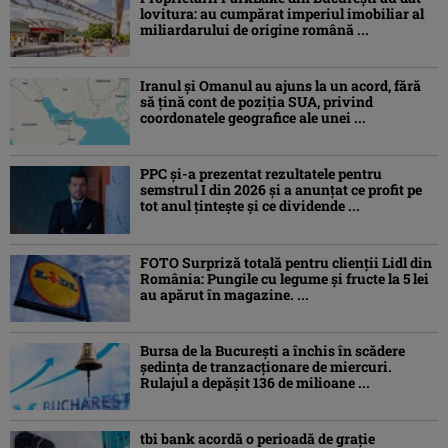
lovitura: au cumpărat imperiul imobiliar al
miliardarului de origine română ...
Iranul și Omanul au ajuns la un acord, fără
să țină cont de poziția SUA, privind
coordonatele geografice ale unei ...
PPC și-a prezentat rezultatele pentru
semstrul I din 2026 și a anunțat ce profit pe
tot anul țintește și ce dividende ...
FOTO Surpriză totală pentru clienții Lidl din
România: Pungile cu legume și fructe la 5 lei
au apărut în magazine. ...
Bursa de la București a închis în scădere
ședința de tranzacționare de miercuri.
Rulajul a depășit 136 de milioane ...
tbi bank acordă o perioadă de grație