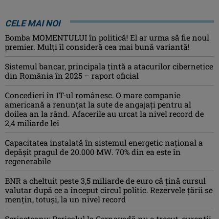
CELE MAI NOI
Bomba MOMENTULUI în politică! El ar urma să fie noul
premier. Mulți îl consideră cea mai bună variantă!
Sistemul bancar, principala țintă a atacurilor cibernetice
din România în 2025 – raport oficial
Concedieri în IT-ul românesc. O mare companie
americană a renunțat la sute de angajați pentru al
doilea an la rând. Afacerile au urcat la nivel record de
2,4 miliarde lei
Capacitatea instalată în sistemul energetic național a
depășit pragul de 20.000 MW. 70% din ea este în
regenerabile
BNR a cheltuit peste 3,5 miliarde de euro că țină cursul
valutar după ce a început circul politic. Rezervele țării se
mențin, totuși, la un nivel record
Scrioșteanu: Pericolul la Cernavodă nu a trecut, curenţii