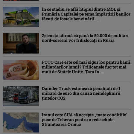
În ce stadiu se află litigiul dintre MOL și
Primăria Capitalei pe tema împărțirii banilor
făcuți de fostele benzinării ...
Zelenski afirmă că până la 50.000 de militari
nord-coreeni vor fi dislocaţi în Rusia
FOTO Care este cel mai sigur loc pentru banii
miliardarilor lumii? Trilioanele fug tot mai
mult de Statele Unite. Țara în ...
Daimler Truck estimează penalități de 1
miliard de euro din cauza neîndeplinirii
țintelor CO2
Iranul cere SUA să accepte „toate condiţiile”
puse de Teheran pentru a redeschide
Strâmtoarea Ormuz