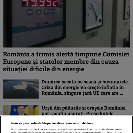
România a trimis alertă timpurie Comisiei
Europene și statelor membre din cauza
situației dificile din energie
Dunărea secată ne seacă și buzunarele.
Criza din energie va crește inflația în
România, singura țară UE care are ...
Urșii din pădurile și orașele României
pot răsufla ușurați. Președintele
Nicușor Dan a trimis la reexaminare
Nouă ne pasă ca datele tale personale să rămână confidențiale
proiectul ...
Noi și partenerii noștri
1019
stocăm și/sau accesăm informații pe dispozitivul dvs., precum identificatorii cookie
unici pentru prelucrarea datelor cu caracter personal. Puteți accepta sau gestiona preferințele dvs. făcând clic mai