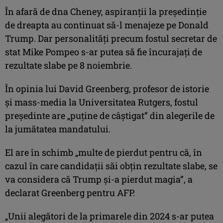
În afară de dna Cheney, aspiranţii la preşedinţie
de dreapta au continuat să-l menajeze pe Donald
Trump. Dar personalităţi precum fostul secretar de
stat Mike Pompeo s-ar putea să fie încurajaţi de
rezultate slabe pe 8 noiembrie.
În opinia lui David Greenberg, profesor de istorie
şi mass-media la Universitatea Rutgers, fostul
preşedinte are „puţine de câştigat” din alegerile de
la jumătatea mandatului.
El are în schimb „multe de pierdut pentru că, în
cazul în care candidaţii săi obţin rezultate slabe, se
va considera că Trump şi-a pierdut magia”, a
declarat Greenberg pentru AFP.
„Unii alegători de la primarele din 2024 s-ar putea