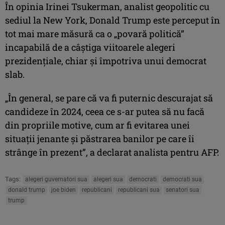
În opinia Irinei Tsukerman, analist geopolitic cu
sediul la New York, Donald Trump este perceput în
tot mai mare măsură ca o „povară politică”
incapabilă de a câştiga viitoarele alegeri
prezidenţiale, chiar şi împotriva unui democrat
slab.
„În general, se pare că va fi puternic descurajat să
candideze în 2024, ceea ce s-ar putea să nu facă
din propriile motive, cum ar fi evitarea unei
situaţii jenante şi păstrarea banilor pe care îi
strânge în prezent”, a declarat analista pentru AFP.
Tags:
alegeri guvernatori sua
alegeri sua
democrati
democrati sua
donald trump
joe biden
republicani
republicani sua
senatori sua
trump