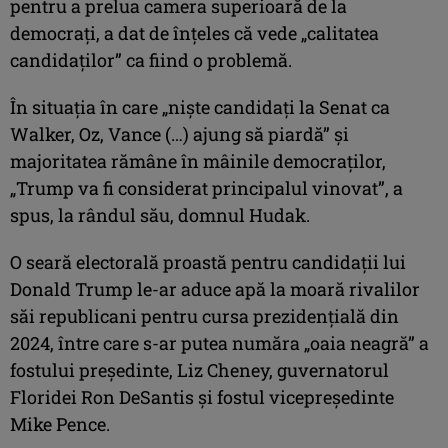
pentru a prelua camera superioară de la
democraţi, a dat de înţeles că vede „calitatea
candidaţilor” ca fiind o problemă.
În situaţia în care „nişte candidaţi la Senat ca
Walker, Oz, Vance (…) ajung să piardă” şi
majoritatea rămâne în mâinile democraţilor,
„Trump va fi considerat principalul vinovat”, a
spus, la rândul său, domnul Hudak.
O seară electorală proastă pentru candidaţii lui
Donald Trump le-ar aduce apă la moară rivalilor
săi republicani pentru cursa prezidenţială din
2024, între care s-ar putea număra „oaia neagră” a
fostului preşedinte, Liz Cheney, guvernatorul
Floridei Ron DeSantis şi fostul vicepreşedinte
Mike Pence.