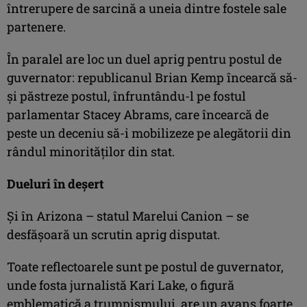
întrerupere de sarcină a uneia dintre fostele sale
partenere.
În paralel are loc un duel aprig pentru postul de
guvernator: republicanul Brian Kemp încearcă să-
şi păstreze postul, înfruntându-l pe fostul
parlamentar Stacey Abrams, care încearcă de
peste un deceniu să-i mobilizeze pe alegătorii din
rândul minorităţilor din stat.
Dueluri în deşert
Şi în Arizona – statul Marelui Canion – se
desfăşoară un scrutin aprig disputat.
Toate reflectoarele sunt pe postul de guvernator,
unde fosta jurnalistă Kari Lake, o figură
emblematică a trumpismului, are un avans foarte