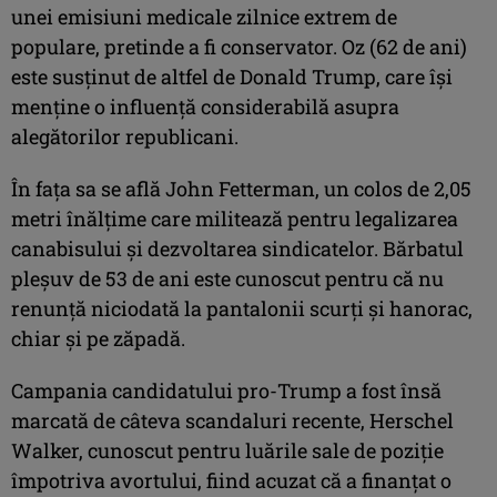
unei emisiuni medicale zilnice extrem de
populare, pretinde a fi conservator. Oz (62 de ani)
este susţinut de altfel de Donald Trump, care îşi
menţine o influenţă considerabilă asupra
alegătorilor republicani.
În faţa sa se află John Fetterman, un colos de 2,05
metri înălţime care militează pentru legalizarea
canabisului şi dezvoltarea sindicatelor. Bărbatul
pleşuv de 53 de ani este cunoscut pentru că nu
renunţă niciodată la pantalonii scurţi şi hanorac,
chiar şi pe zăpadă.
Campania candidatului pro-Trump a fost însă
marcată de câteva scandaluri recente, Herschel
Walker, cunoscut pentru luările sale de poziţie
împotriva avortului, fiind acuzat că a finanţat o