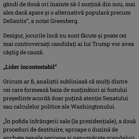
gândi de două ori înainte să-l susţină din nou, mai
ales dacă apare şi o alternativă populară precum
DeSantis”, a notat Greenberg.
Desigur, jocurile încă nu sunt făcute şi poate cei
mai controversaţi candidaţi ai lui Trump vor avea
câştig de cauză.
„Lider incontestabil”
Oricum ar fi, analiştii subliniază că mulţi dintre
cei care formează baza de susţinători ai fostului
preşedinte acordă doar puţină atenţie Senatului
sau calculelor politice ale Washingtonului.
„În pofida înfrângerii sale (la prezidenţiale), a două
proceduri de destituire, aproape o duzină de
anchete penale serioase şi nenumărate scandaluri