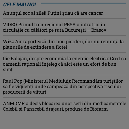
CELE MAI NOI
Anunţul şoc al zilei! Puţini ştiau că are cancer
VIDEO Primul tren regional PESA a intrat joi în
circulație cu călători pe ruta București – Brașov
Wizz Air raportează din nou pierderi, dar nu renunță la
planurile de extindere a flotei
Ilie Bolojan, despre economia la energie electrică: Cred că
oamenii raţionali înţeleg că aici este un efort de bun
simţ
Raul Pop (Ministerul Mediului): Recomandăm turiştilor
să fie vigilenţi unde campează din perspectiva riscului
producerii de viituri
ANMDMR a decis blocarea unor serii din medicamentele
Colebil și Panzcebil drajeuri, produse de Biofarm