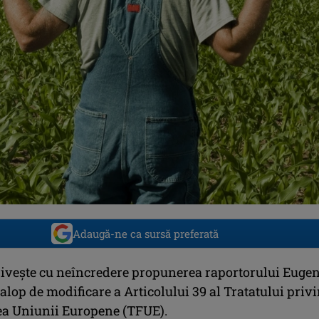
Adaugă-ne ca sursă preferată
riveşte cu neîncredere propunerea raportorului Euge
lop de modificare a Articolului 39 al Tratatului priv
a Uniunii Europene (TFUE).