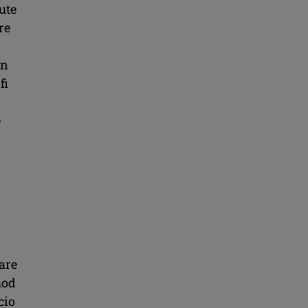
ute
re
în
fi
e
care
mod
cio