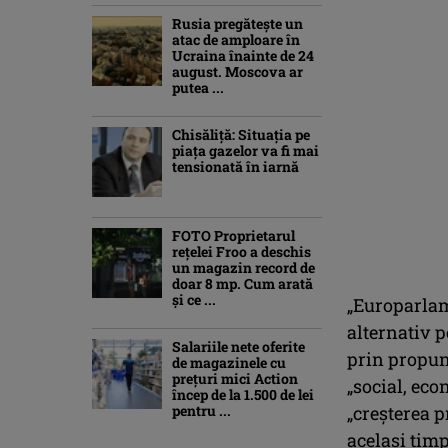
Rusia pregătește un
atac de amploare în
Ucraina înainte de 24
august. Moscova ar
putea ...
Chisăliţă: Situaţia pe
piaţa gazelor va fi mai
tensionată în iarnă
FOTO Proprietarul
rețelei Froo a deschis
un magazin record de
doar 8 mp. Cum arată
și ce ...
„Europarlam
alternativ p
Salariile nete oferite
prin propun
de magazinele cu
prețuri mici Action
„social, eco
încep de la 1.500 de lei
pentru ...
„creşterea p
acelaşi timp