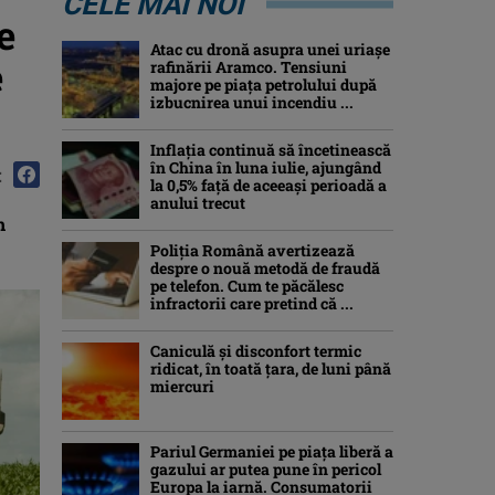
CELE MAI NOI
e
Atac cu dronă asupra unei uriașe
e
rafinării Aramco. Tensiuni
majore pe piața petrolului după
izbucnirea unui incendiu ...
Inflaţia continuă să încetinească
în China în luna iulie, ajungând
:
la 0,5% faţă de aceeaşi perioadă a
anului trecut
n
Poliția Română avertizează
despre o nouă metodă de fraudă
pe telefon. Cum te păcălesc
infractorii care pretind că ...
Caniculă şi disconfort termic
ridicat, în toată ţara, de luni până
miercuri
Pariul Germaniei pe piaţa liberă a
gazului ar putea pune în pericol
Europa la iarnă. Consumatorii