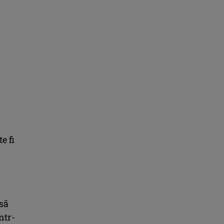
e fi
 să
ntr-