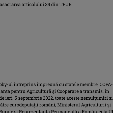
asacrarea articolului 39 din TFUE.
obby-ul întreprins împreună cu statele membre, COPA-
anţa pentru Agricultură şi Cooperare a transmis, în
 de ieri, 5 septembrie 2022, toate aceste nemulţumiri şi
către eurodeputaţii români, Ministerul Agriculturii şi
 Rurale şi Reprezentanţa Permanentă a României la U