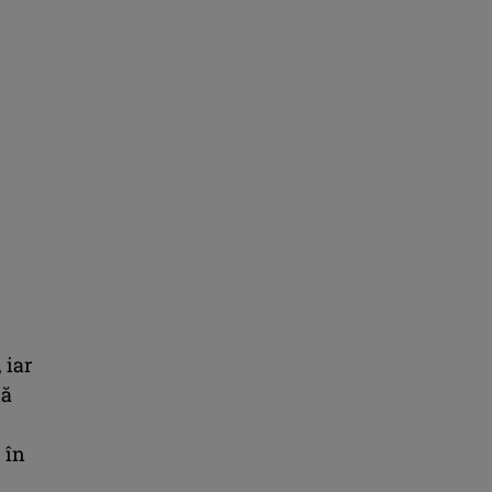
 iar
lă
 în