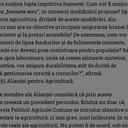
re susţine lupta împotriva foametei. Cum vor fi susţin
ca „foamete zero”, în contexul modificării propuse? Sp
enta agricultura, dirijată de aceste modificări, din
u mai are ca obiective principale asigurarea hranei 
ficiente şi la preţuri accesibile? De asemenea, cum vor 
rmierii de lipsa fondurilor şi de falimentele iminente,
tele vor deveni prea costisitoare pentru populaţie? S
a spre laboratoare, unde să creeze alimente sintetice,
ntetice, vor asigura durabilitatea atât de dorită de
ă gestionarea corectă a riscurilor?”, afirmă
ii Alianţei pentru Agricultură.
le membre ale Alianţei consideră că prin aceste
e creează un precedent periculos, fiindcă nu doar că,
ivele Politicii Agricole Comune se introduc obiective 
ctate la agricultură, ci mai grav, sunt înlăturate, în 
vele reale ale agriculturii. Nu putem fi de acord, sub ni