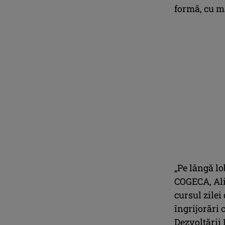
formă, cu m
„Pe lângă l
COGECA, Ali
cursul zilei
îngrijorări 
Dezvoltării