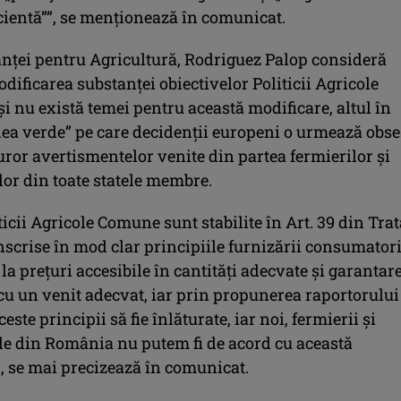
icientă””, se menţionează în comunicat.
ianţei pentru Agricultură, Rodriguez Palop consideră
ificarea substanţei obiectivelor Politicii Agricole
 nu există temei pentru această modificare, altul în
lea verde” pe care decidenţii europeni o urmează obse
uror avertismentelor venite din partea fermierilor şi
lor din toate statele membre.
ticii Agricole Comune sunt stabilite în Art. 39 din Trat
nscrise în mod clar principiile furnizării consumatori
la preţuri accesibile în cantităţi adecvate şi garantar
cu un venit adecvat, iar prin propunerea raportorului
este principii să fie înlăturate, iar noi, fermierii şi
le din România nu putem fi de acord cu această
”, se mai precizează în comunicat.