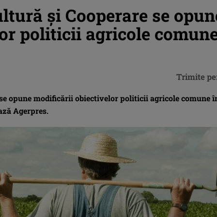
ultură şi Cooperare se opun
or politicii agricole comun
Trimite pe
e opune modificării obiectivelor politicii agricole comune î
tează Agerpres.