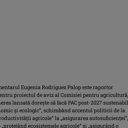
entarul Eugenia Rodriguez Palop este raportor
entru proiectul de aviz al Comisiei pentru agricultură,
erea lansată doreşte să facă PAC post-2027 sustenabi
nomic şi ecologic”, schimbând accentul politicii de la
roductivităţii agricole” la „asigurarea autosuficienţei”,
 „protejând ecosistemele agricole” şi „asigurând o