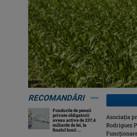
RECOMANDĂRI
Fondurile de pensii
private obligatorii
Asociația p
aveau active de 237,4
Rodriguez Pa
miliarde de lei, la
finalul lunii ...
Funcţionare