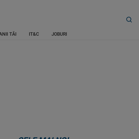
ANII TĂI
IT&C
JOBURI