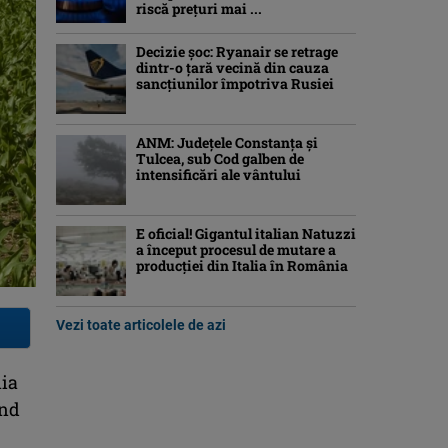
riscă preţuri mai ...
Decizie șoc: Ryanair se retrage
dintr-o țară vecină din cauza
sancțiunilor împotriva Rusiei
ANM: Judeţele Constanţa şi
Tulcea, sub Cod galben de
intensificări ale vântului
E oficial! Gigantul italian Natuzzi
a început procesul de mutare a
producției din Italia în România
Vezi toate articolele de azi
nia
ind