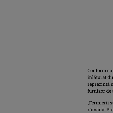
Conform surs
înlăturat di
reprezintă u
furnizor de
„Fermierii 
rămână! Preţ