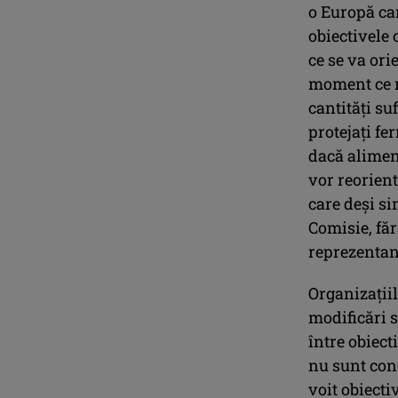
o Europă ca
obiectivele 
ce se va ori
moment ce n
cantităţi su
protejaţi fe
dacă alimen
vor reorient
care deşi si
Comisie, făr
reprezentanţ
Organizaţii
modificări s
între obiect
nu sunt cone
voit obiecti