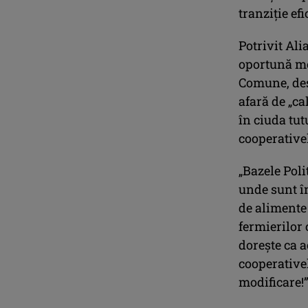
tranziţie ef
Potrivit Al
oportună mod
Comune, deşi
afară de „ca
în ciuda tut
cooperative
„Bazele Poli
unde sunt î
de alimente 
fermierilor 
doreşte ca ac
cooperative
modificare!