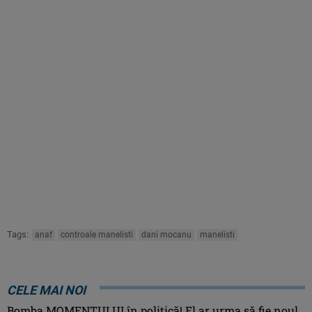
Tags:
anaf
controale manelisti
dani mocanu
manelisti
CELE MAI NOI
Bomba MOMENTULUI în politică! El ar urma să fie noul