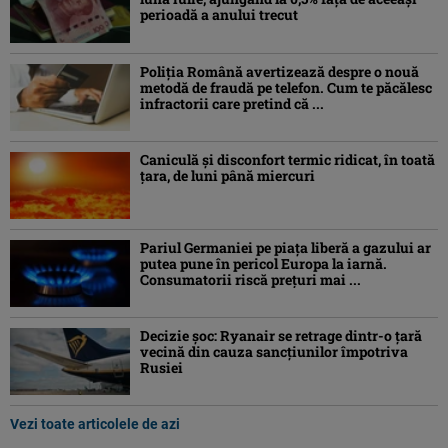
perioadă a anului trecut
Poliția Română avertizează despre o nouă
metodă de fraudă pe telefon. Cum te păcălesc
infractorii care pretind că ...
Caniculă şi disconfort termic ridicat, în toată
ţara, de luni până miercuri
Pariul Germaniei pe piaţa liberă a gazului ar
putea pune în pericol Europa la iarnă.
Consumatorii riscă preţuri mai ...
Decizie șoc: Ryanair se retrage dintr-o țară
vecină din cauza sancțiunilor împotriva
Rusiei
Vezi toate articolele de azi