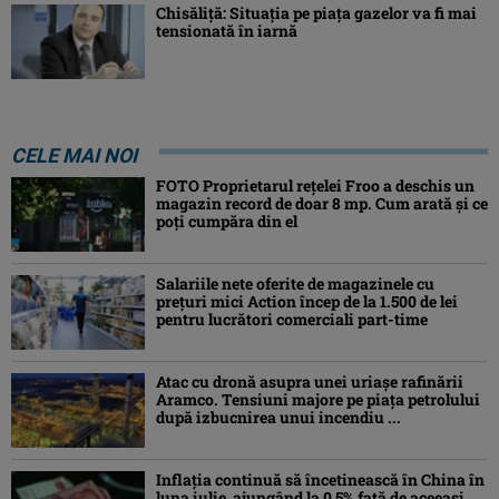
Chisăliţă: Situaţia pe piaţa gazelor va fi mai
tensionată în iarnă
CELE MAI NOI
FOTO Proprietarul rețelei Froo a deschis un
magazin record de doar 8 mp. Cum arată și ce
poți cumpăra din el
Salariile nete oferite de magazinele cu
prețuri mici Action încep de la 1.500 de lei
pentru lucrători comerciali part-time
Atac cu dronă asupra unei uriașe rafinării
Aramco. Tensiuni majore pe piața petrolului
după izbucnirea unui incendiu ...
Inflaţia continuă să încetinească în China în
luna iulie, ajungând la 0,5% faţă de aceeaşi