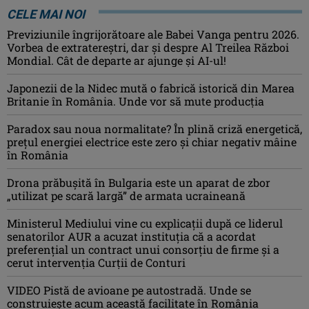
CELE MAI NOI
Previziunile îngrijorătoare ale Babei Vanga pentru 2026.
Vorbea de extratereștri, dar și despre Al Treilea Război
Mondial. Cât de departe ar ajunge și AI-ul!
Japonezii de la Nidec mută o fabrică istorică din Marea
Britanie în România. Unde vor să mute producția
Paradox sau noua normalitate? În plină criză energetică,
prețul energiei electrice este zero și chiar negativ mâine
în România
Drona prăbuşită în Bulgaria este un aparat de zbor
„utilizat pe scară largă” de armata ucraineană
Ministerul Mediului vine cu explicații după ce liderul
senatorilor AUR a acuzat instituția că a acordat
preferențial un contract unui consorțiu de firme și a
cerut intervenția Curții de Conturi
VIDEO Pistă de avioane pe autostradă. Unde se
construiește acum această facilitate în România