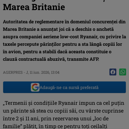
Marea Britanie
Autoritatea de reglementare în domeniul concurenţei din
Marea Britanie a anunţat joi că a deschis o anchetă
asupra companiei aeriene low-cost Ryanair, cu privire la
taxele percepute părinţilor pentru a sta lângă copiii lor
în avion, pentru a stabili dacă aceasta constituie o
clauză contractuală abuzivă, transmite AFP.
AGERPRES
-
J, 11 iun. 2026, 13:04
Adaugă-ne ca sursă preferată
„Termenii şi condiţiile Ryanair impun ca cel puţin
un părinte să stea cu copiii săi, cu vârste cuprinse
între 2 şi 11 ani, prin rezervarea unui „loc de
familie” plătit, în timp ce pentru toţi ceilalţi