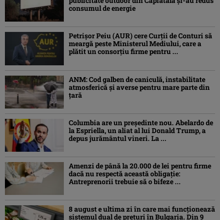
publicitate outdoor din Capiatală și-au redus
consumul de energie
Petrişor Peiu (AUR) cere Curții de Conturi să
meargă peste Ministerul Mediului, care a
plătit un consorţiu firme pentru ...
ANM: Cod galben de caniculă, instabilitate
atmosferică și averse pentru mare parte din
țară
Columbia are un președinte nou. Abelardo de
la Espriella, un aliat al lui Donald Trump, a
depus jurământul vineri. La ...
Amenzi de până la 20.000 de lei pentru firme
dacă nu respectă această obligație:
Antreprenorii trebuie să o bifeze ...
8 august e ultima zi în care mai funcționează
sistemul dual de prețuri în Bulgaria. Din 9