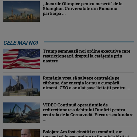
„Jocurile Olimpice pentru meserii” de la
Shanghai: Universitate din România
participă ...
CELE MAI NOI
Trump semnează noi ordine executive care
restricţionează dreptul la cetăţenie prin
naştere
România vrea să salveze centralele pe
cărbune, dar energia lor nu o cumpără
nimeni. CEO a anulat șase licitații pentru ...
VIDEO Continuă operațiunile de
redirecționare a debitului Dunării pentru
centrala de la Cernavodă. Fiecare scufundare
...
Bolojan: Am fost cinstiţi cu românii, am
început să facem ordine în finanţele ţării şi