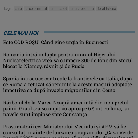
Tags:
alro
arcelormittal
emil calot
energie ieftina
feral tulcea
CELE MAI NOI
Este COD ROŞU. Când vine urgia în Bucureşti
România intră în lupta pentru uraniul Nigerului.
Nuclearelectrica vrea să cumpere 300 de tone din stocul
blocat la Niamey, râvnit și de Rusia
Spania introduce controale la frontierele cu Italia, după
ce Roma a refuzat să renunțe la aceste măsuri adoptate
împotriva sa după invazia migranților din Ceuta
Războiul de la Marea Neagră amenință din nou prețul
pâinii. Grâul s-a scumpit cu aproape 6% într-o lună, iar
navele sunt împinse spre Constanța
Prosumatorii cer Ministerului Mediului și AFM să fie
consultați înainte de lansarea programului „Casa Verde