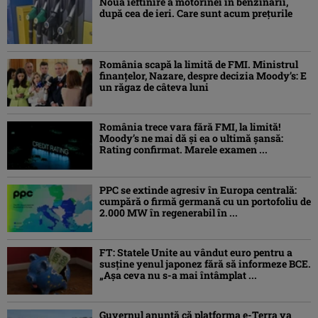
Nouă ieftinire a motorinei în benzinării,
după cea de ieri. Care sunt acum prețurile
România scapă la limită de FMI. Ministrul
finanțelor, Nazare, despre decizia Moody’s: E
un răgaz de câteva luni
România trece vara fără FMI, la limită!
Moody’s ne mai dă și ea o ultimă șansă:
Rating confirmat. Marele examen ...
PPC se extinde agresiv în Europa centrală:
cumpără o firmă germană cu un portofoliu de
2.000 MW în regenerabil în ...
FT: Statele Unite au vândut euro pentru a
susține yenul japonez fără să informeze BCE.
„Așa ceva nu s-a mai întâmplat ...
Guvernul anunță că platforma e-Terra va