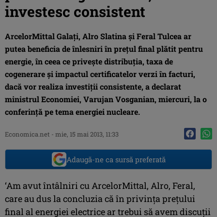
investesc consistent
ArcelorMittal Galaţi, Alro Slatina şi Feral Tulcea ar
putea beneficia de înlesniri în preţul final plătit pentru
energie, în ceea ce priveşte distribuţia, taxa de
cogenerare şi impactul certificatelor verzi în facturi,
dacă vor realiza investiţii consistente, a declarat
ministrul Economiei, Varujan Vosganian, miercuri, la o
conferinţă pe tema energiei nucleare.
Economica.net -
mie, 15 mai 2013, 11:33
Adaugă-ne ca sursă preferată
‘Am avut întâlniri cu ArcelorMittal, Alro, Feral,
care au dus la concluzia că în privinţa preţului
final al energiei electrice ar trebui să avem discuţii