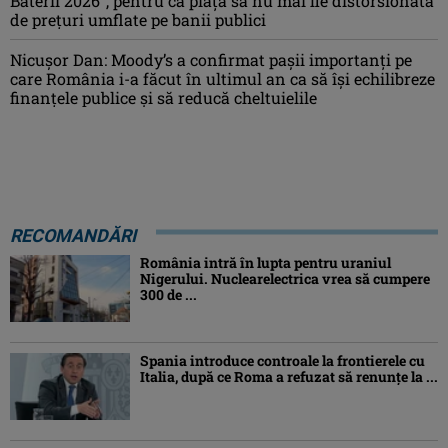
Baterii 2026”, pentru ca piața să nu mai fie distorsionată
de prețuri umflate pe banii publici
Nicușor Dan: Moody’s a confirmat pașii importanți pe
care România i-a făcut în ultimul an ca să își echilibreze
finanțele publice și să reducă cheltuielile
RECOMANDĂRI
România intră în lupta pentru uraniul
Nigerului. Nuclearelectrica vrea să cumpere
300 de ...
Spania introduce controale la frontierele cu
Italia, după ce Roma a refuzat să renunțe la ...