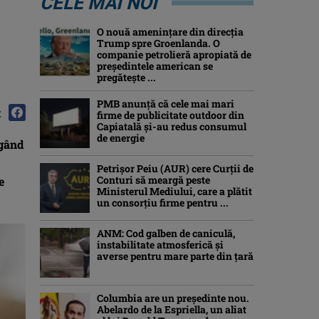
CELE MAI NOI
O nouă amenințare din direcția
Trump spre Groenlanda. O
companie petrolieră apropiată de
președintele american se
pregătește ...
PMB anunță că cele mai mari
:
firme de publicitate outdoor din
Capiatală și-au redus consumul
de energie
ngând
Petrişor Peiu (AUR) cere Curții de
Conturi să meargă peste
e
Ministerul Mediului, care a plătit
un consorţiu firme pentru ...
ANM: Cod galben de caniculă,
instabilitate atmosferică și
averse pentru mare parte din țară
Columbia are un președinte nou.
Abelardo de la Espriella, un aliat