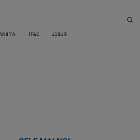
ANII TĂI
IT&C
JOBURI