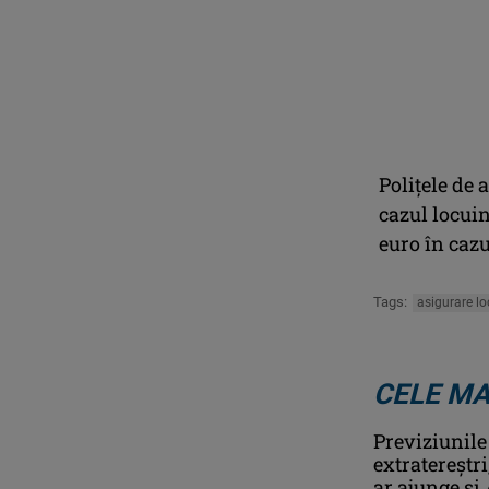
Poliţele de 
cazul locuin
euro în cazu
Tags:
asigurare lo
CELE MA
Previziunile
extratereștr
ar ajunge și 