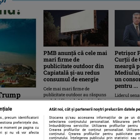
PMB anunță că cele mai
Petrişor 
mari firme de
Curții de
publicitate outdoor din
meargă p
Capiatală și-au redus
Mediului,
consumul de energie
un consor
pentru ...
Cele mai mari firme de
 Trump
publicitate outdoor au răspuns
Liderul sena
apelului făcut de Municipalitate
Petrişor Pei
rolieră
de a opri ecranele digitale şi ...
Bolojan de r
nțiale
can se
Atât noi, cât și partenerii noștri prelucrăm datele pe
publici, sus
., precum identificatorii
Stocarea și/sau accesarea informațiilor de pe un dispo
...
selectarea conținutului personalizat. Măsurarea perf
estiona preferințele dvs.
îmbunătățirea serviciilor. Utilizarea profilurilor pentru
orice moment pe pagina cu
mp se pregăteşte
Crearea profilurilor de conținut personalizat. Utiliza
ștri și nu vă vor afecta
conținutul. Crearea profilurilor pentru publicitate p
ciuda faptului că
conținutului. Înțelegerea publicului prin statistici sau 