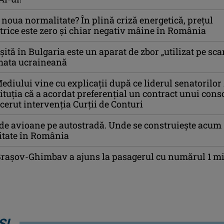
noua normalitate? În plină criză energetică, prețul
ctrice este zero și chiar negativ mâine în România
ită în Bulgaria este un aparat de zbor „utilizat pe sca
rmata ucraineană
ediului vine cu explicații după ce liderul senatorilo
tituția că a acordat preferențial un contract unui cons
 cerut intervenția Curții de Conturi
de avioane pe autostradă. Unde se construiește acum
litate în România
Brașov-Ghimbav a ajuns la pasagerul cu numărul 1 mi
ȘI