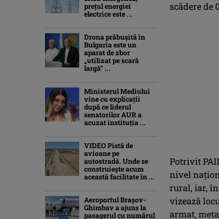
scădere de 
prețul energiei
electrice este ...
Drona prăbuşită în
Bulgaria este un
aparat de zbor
„utilizat pe scară
largă” ...
Ministerul Mediului
vine cu explicații
după ce liderul
senatorilor AUR a
acuzat instituția ...
VIDEO Pistă de
avioane pe
Potrivit PAID
autostradă. Unde se
construiește acum
nivel naţio
această facilitate în ...
rural, iar, 
Aeroportul Brașov-
vizează locu
Ghimbav a ajuns la
armat, metal
pasagerul cu numărul