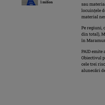
1 milion
sau materia
locuinţele d
material ne
Pe regiuni, 
din total), 
în Maramureş
PAID emite a
Obiectivul p
cele trei ri
alunecări de