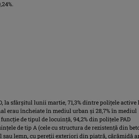
0,24%.
, la sfârşitul lunii martie, 71,3% dintre poliţele active 
nal erau încheiate în mediul urban şi 28,7% în mediul
în funcţie de tipul de locuinţă, 94,2% din poliţele PAD
inţele de tip A (cele cu structura de rezistenţă din bet
 sau lemn, cu pereţii exteriori din piatră, cărămidă a