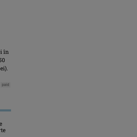
i în
50
ei).
paid
e
rte