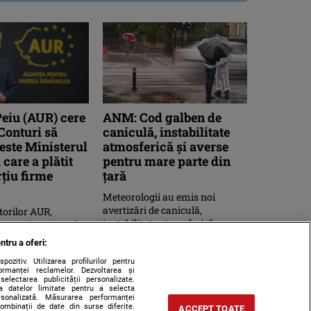
Peiu (AUR) cere
ANM: Cod galben de
 Conturi să
caniculă, instabilitate
este Ministerul
atmosferică și averse
 care a plătit
pentru mare parte din
ţiu firme
țară
Meteorologii au emis noi
avertizări de caniculă,
torilor AUR,
instabilitate atmosferică,
u, acuză Guvernul
intensificări ale vântului, vijelii
isipirea banilor
ntru a oferi:
şi ...
ţinând că Ministerul
zitiv. Utilizarea profilurilor pentru
ormanței reclamelor. Dezvoltarea și
 selectarea publicității personalizate.
rea datelor limitate pentru a selecta
ersonalizată. Măsurarea performanței
combinații de date din surse diferite.
ACCEPT TOATE