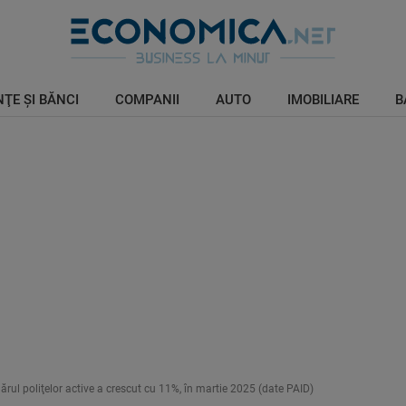
ŢE ŞI BĂNCI
COMPANII
AUTO
IMOBILIARE
B
rul poliţelor active a crescut cu 11%, în martie 2025 (date PAID)