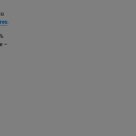
au
res
.
7%
ne –