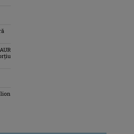
ră
r AUR
orțiu
lion