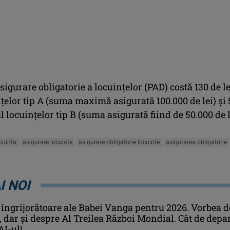
asigurare obligatorie a locuinţelor (PAD) costă 130 de le
ţelor tip A (suma maximă asigurată 100.000 de lei) şi 
l locuinţelor tip B (suma asigurată fiind de 50.000 de l
cuinta
asigurare locuinte
asigurare obligatorie locuinte
asigurarea obligatorie
I NOI
 îngrijorătoare ale Babei Vanga pentru 2026. Vorbea d
i, dar și despre Al Treilea Război Mondial. Cât de depa
AI-ul!