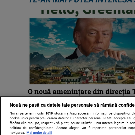
O nouă amenințare din direcția
spre Groenlanda. O companie pet
Nouă ne pasă ca datele tale personale să rămână confide
apropiată de președintele ameri
pregătește ...
Noi și partenerii noștri
1019
stocăm și/sau accesăm informații pe dispozitivul dvs
cookie unici pentru prelucrarea datelor cu caracter personal. Puteți accepta sau g
făcând clic mai jos, respectiv vă puteți opune utilizării unui interes legitim în 
O companie petrolieră americană legată de Donald Tru
politica de confidențialitate. Aceste alegeri vor fi raportate partenerilor no
să foreze puţuri în zone îndepărtate din Groenlanda, în 
navigarea.
Mai multe detalii