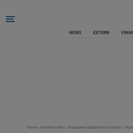
NEWS
EXTERN
FINAN
Home
-
Finanţe şi bănci
-
Asigurarea obligatorie a locuinței – Numă