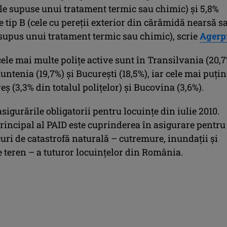
le supuse unui tratament termic sau chimic) şi 5,8%
e tip B (cele cu pereţii exterior din cărămidă nearsă s
supus unui tratament termic sau chimic), scrie
Agerp
cele mai multe poliţe active sunt în Transilvania (20,
Muntenia (19,7%) şi Bucureşti (18,5%), iar cele mai puţi
 (3,3% din totalul poliţelor) şi Bucovina (3,6%).
sigurările obligatorii pentru locuinţe din iulie 2010.
rincipal al PAID este cuprinderea în asigurare pentru
scuri de catastrofă naturală – cutremure, inundaţii şi
 teren – a tuturor locuinţelor din România.