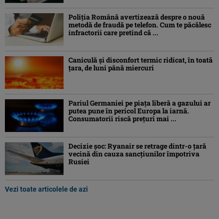
Poliția Română avertizează despre o nouă
metodă de fraudă pe telefon. Cum te păcălesc
infractorii care pretind că ...
Caniculă şi disconfort termic ridicat, în toată
ţara, de luni până miercuri
Pariul Germaniei pe piaţa liberă a gazului ar
putea pune în pericol Europa la iarnă.
Consumatorii riscă preţuri mai ...
Decizie șoc: Ryanair se retrage dintr-o țară
vecină din cauza sancțiunilor împotriva
Rusiei
Vezi toate articolele de azi