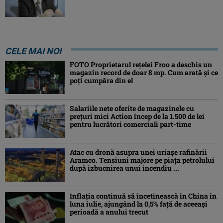
CELE MAI NOI
FOTO Proprietarul rețelei Froo a deschis un
magazin record de doar 8 mp. Cum arată și ce
poți cumpăra din el
Salariile nete oferite de magazinele cu
prețuri mici Action încep de la 1.500 de lei
pentru lucrători comerciali part-time
Atac cu dronă asupra unei uriașe rafinării
Aramco. Tensiuni majore pe piața petrolului
după izbucnirea unui incendiu ...
Inflaţia continuă să încetinească în China în
luna iulie, ajungând la 0,5% faţă de aceeaşi
perioadă a anului trecut