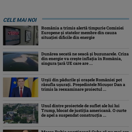
CELE MAI NOI
România a trimis alertă timpurie Comisiei
Europene și statelor membre din cauza
situației dificile din energie
Dunărea secată ne seacă și buzunarele. Criza
din energie va crește inflația în România,
singura țară UE care are ...
Urșii din pădurile și orașele României pot
răsufla ușurați. Președintele Nicușor Dan a
trimis la reexaminare proiectul ...
Unul dintre proiectele de suflet ale lui lui
Trump, blocat de justiția americană. O curte
de apel a suspendat construcția ...
Marco Rubio avertizează Cuba că nu mai are