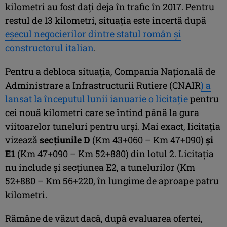
kilometri au fost daţi deja în trafic în 2017. Pentru
restul de 13 kilometri, situaţia este incertă după
eşecul negocierilor dintre statul român şi
constructorul italian
.
Pentru a debloca situaţia, Compania Naţională de
Administrare a Infrastructurii Rutiere (CNAIR
) a
lansat la începutul lunii ianuarie o licitaţie
pentru
cei nouă kilometri care se întind până la gura
viitoarelor tuneluri pentru urşi. Mai exact, licitaţia
vizează
secţiunile D
(Km 43+060 – Km 47+090)
şi
E1
(Km 47+090 – Km 52+880) din lotul 2. Licitaţia
nu include şi secţiunea E2, a tunelurilor (Km
52+880 – Km 56+220, în lungime de aproape patru
kilometri.
Rămâne de văzut dacă, după evaluarea ofertei,