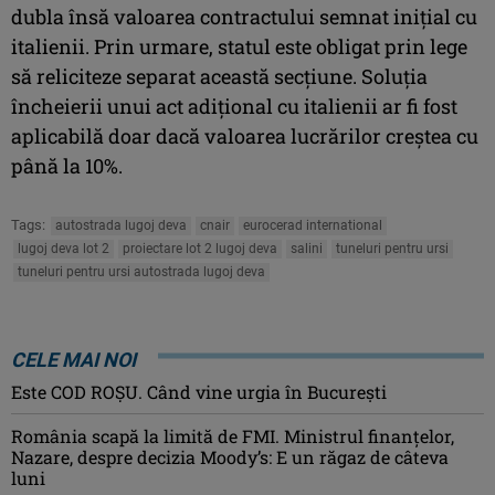
dubla însă valoarea contractului semnat iniţial cu
italienii. Prin urmare, statul este obligat prin lege
să reliciteze separat această secţiune. Soluţia
încheierii unui act adiţional cu italienii ar fi fost
aplicabilă doar dacă valoarea lucrărilor creştea cu
până la 10%.
Tags:
autostrada lugoj deva
cnair
eurocerad international
lugoj deva lot 2
proiectare lot 2 lugoj deva
salini
tuneluri pentru ursi
tuneluri pentru ursi autostrada lugoj deva
CELE MAI NOI
Este COD ROŞU. Când vine urgia în Bucureşti
România scapă la limită de FMI. Ministrul finanțelor,
Nazare, despre decizia Moody’s: E un răgaz de câteva
luni