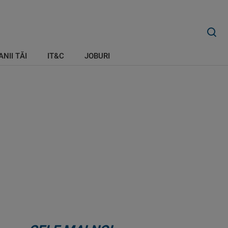
ANII TĂI
IT&C
JOBURI