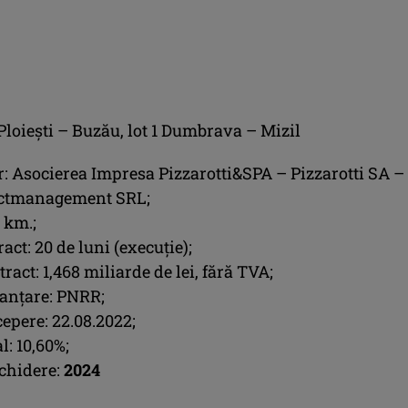
Ploiești – Buzău, lot 1 Dumbrava – Mizil
: Asocierea Impresa Pizzarotti&SPA – Pizzarotti SA –
ectmanagement SRL;
 km.;
act: 20 de luni (execuție);
ract: 1,468 miliarde de lei, fără TVA;
nanțare: PNRR;
epere: 22.08.2022;
l: 10,60%;
chidere:
2024