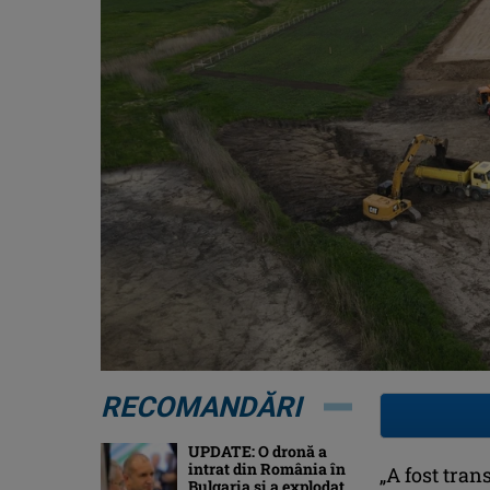
RECOMANDĂRI
UPDATE: O dronă a
intrat din România în
„A fost tra
Bulgaria şi a explodat