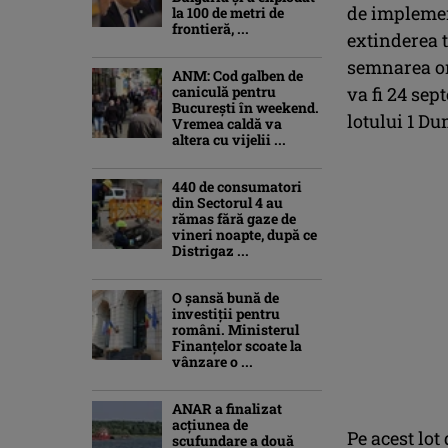
de implemen
la 100 de metri de
frontieră, ...
extinderea t
semnarea ord
ANM: Cod galben de
caniculă pentru
va fi 24 sep
București în weekend.
lotului 1 D
Vremea caldă va
altera cu vijelii ...
440 de consumatori
din Sectorul 4 au
rămas fără gaze de
vineri noapte, după ce
Distrigaz ...
O șansă bună de
investiții pentru
români. Ministerul
Finanțelor scoate la
vânzare o ...
ANAR a finalizat
acțiunea de
Pe acest lot
scufundare a două