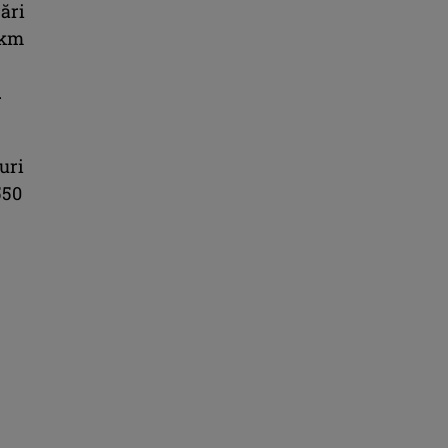
ări
 km
.
uri
550