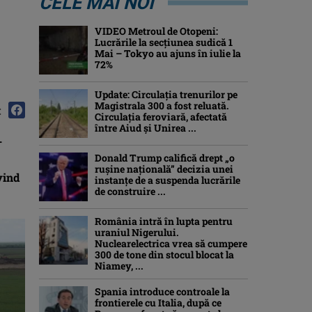
CELE MAI NOI
VIDEO Metroul de Otopeni:
Lucrările la secțiunea sudică 1
Mai – Tokyo au ajuns în iulie la
72%
Update: Circulația trenurilor pe
Magistrala 300 a fost reluată.
:
Circulația feroviară, afectată
între Aiud şi Unirea ...
-
Donald Trump califică drept „o
ruşine naţională” decizia unei
vind
instanțe de a suspenda lucrările
de construire ...
România intră în lupta pentru
uraniul Nigerului.
Nuclearelectrica vrea să cumpere
300 de tone din stocul blocat la
Niamey, ...
Spania introduce controale la
frontierele cu Italia, după ce