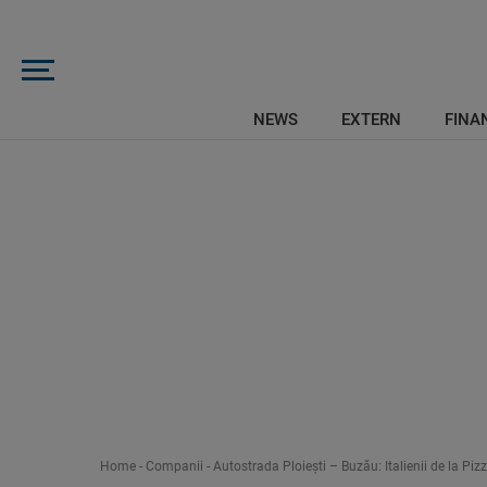
NEWS
EXTERN
FINAN
Home
-
Companii
-
Autostrada Ploiești – Buzău: Italienii de la Piz