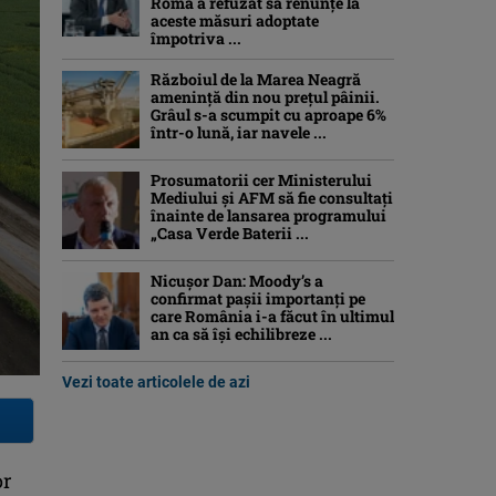
Roma a refuzat să renunțe la
aceste măsuri adoptate
împotriva ...
Războiul de la Marea Neagră
amenință din nou prețul pâinii.
Grâul s-a scumpit cu aproape 6%
într-o lună, iar navele ...
Prosumatorii cer Ministerului
Mediului și AFM să fie consultați
înainte de lansarea programului
„Casa Verde Baterii ...
Nicușor Dan: Moody’s a
confirmat pașii importanți pe
care România i-a făcut în ultimul
an ca să își echilibreze ...
Vezi toate articolele de azi
or