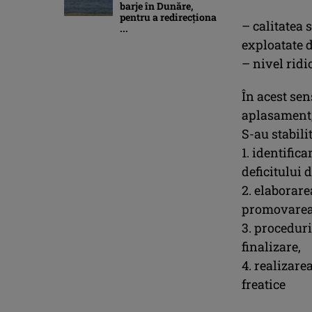
barje în Dunăre,
pentru a redirecționa
– calitatea 
...
exploatate 
– nivel ridi
În acest sens
aplasament,
S-au stabili
1. identific
deficitului
2. elaborar
promovarea 
3. procedur
finalizare,
4. realizare
freatice