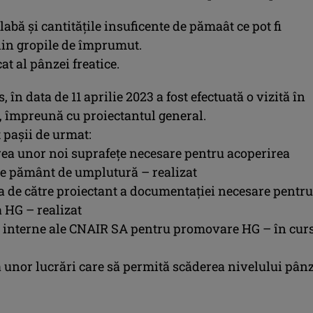
slabă și cantitățile insuficente de pămaât ce pot fi
din gropile de împrumut.
cat al pânzei freatice.
, în data de 11 aprilie 2023 a fost efectuată o vizită în
 împreună cu proiectantul general.
t pașii de urmat:
area unor noi suprafețe necesare pentru acoperirea
 de pământ de umplutură – realizat
ea de către proiectant a documentației necesare pentru
HG – realizat
i interne ale CNAIR SA pentru promovare HG – în cur
a unor lucrări care să permită scăderea nivelului pân