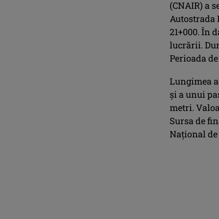
(CNAIR) a s
Autostrada 
21+000. În 
lucrării. Du
Perioada de 
Lungimea ace
și a unui pa
metri. Valoa
Sursa de fi
Național de