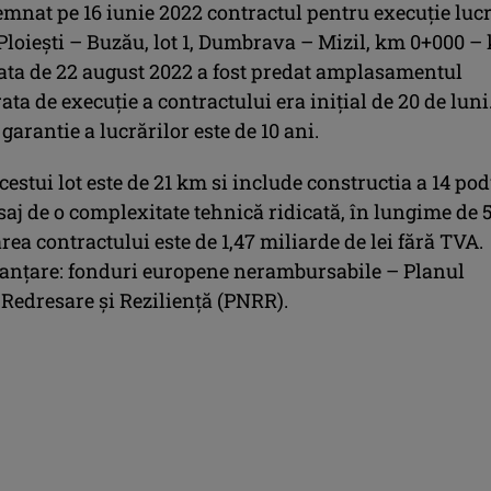
emnat pe 16 iunie 2022 contractul pentru execuție lucr
Ploiești – Buzău, lot 1, Dumbrava – Mizil, km 0+000 –
data de 22 august 2022 a fost predat amplasamentul
rata de execuție a contractului era inițial de 20 de luni
garantie a lucrărilor este de 10 ani.
stui lot este de 21 km si include constructia a 14 pod
saj de o complexitate tehnică ridicată, în lungime de 
rea contractului este de 1,47 miliarde de lei fără TVA.
nanțare: fonduri europene nerambursabile – Planul
 Redresare și Reziliență (PNRR).