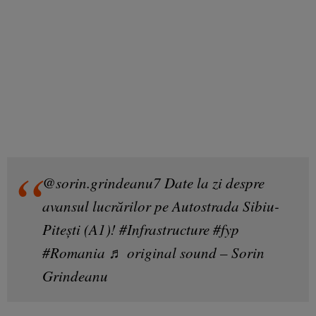
@sorin.grindeanu7
Date la zi despre
avansul lucrărilor pe Autostrada Sibiu-
Pitești (A1)!
#Infrastructure
#fyp
#Romania
♬ original sound – Sorin
Grindeanu