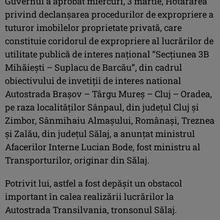
Guvernul a aprobat miercuri, 3 martie, Hotărârea
privind declanșarea procedurilor de expropriere a
tuturor imobilelor proprietate privată, care
constituie coridorul de expropriere al lucrărilor de
utilitate publică de interes național “Secțiunea 3B
Mihăiești – Suplacu de Barcău”, din cadrul
obiectivului de invetiții de interes national
Autostrada Brașov – Târgu Mureș – Cluj – Oradea,
pe raza localităților Sânpaul, din județul Cluj și
Zimbor, Sânmihaiu Almașului, Românași, Treznea
și Zalău, din județul Sălaj, a anunțat ministrul
Afacerilor Interne Lucian Bode, fost ministru al
Transporturilor, originar din Sălaj.
Potrivit lui, astfel a fost depășit un obstacol
important în calea realizării lucrărilor la
Autostrada Transilvania, tronsonul Sălaj.