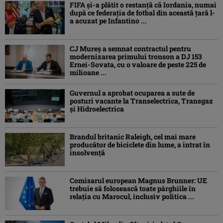
FIFA și-a plătit o restanță că Iordania, numai
după ce federația de fotbal din această țară l-
a acuzat pe Infantino ...
CJ Mureș a semnat contractul pentru
modernizarea primului tronson a DJ 153
Ernei-Sovata, cu o valoare de peste 225 de
milioane ...
Guvernul a aprobat ocuparea a sute de
posturi vacante la Transelectrica, Transgaz
și Hidroelectrica
Brandul britanic Raleigh, cel mai mare
producător de biciclete din lume, a intrat în
insolvență
Comisarul european Magnus Brunner: UE
trebuie să folosească toate pârghiile în
relația cu Marocul, inclusiv politica ...