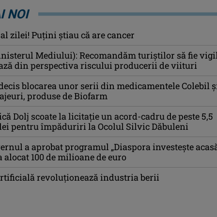
I NOI
l zilei! Puţini ştiau că are cancer
nisterul Mediului): Recomandăm turiştilor să fie vigi
ă din perspectiva riscului producerii de viituri
cis blocarea unor serii din medicamentele Colebil ș
ajeuri, produse de Biofarm
ică Dolj scoate la licitație un acord-cadru de peste 5,5
lei pentru împăduriri la Ocolul Silvic Dăbuleni
ernul a aprobat programul „Diaspora investeşte acasă
a alocat 100 de milioane de euro
rtificială revoluționează industria berii