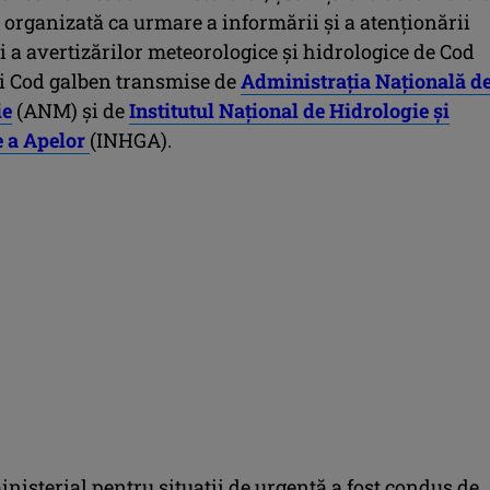
 organizată ca urmare a informării şi a atenţionării
i a avertizărilor meteorologice şi hidrologice de Cod
şi Cod galben transmise de
Administraţia Naţională d
ie
(ANM) şi de
Institutul Naţional de Hidrologie şi
 a Apelor
(INHGA).
nisterial pentru situaţii de urgenţă a fost condus de