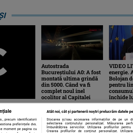
ȘI
Autostrada
VIDEO LI
Bucureștiului A0: A fost
energie. A
montată ultima grindă
Bolojan d
din 5000. Când va fi
pentru li
complet noul inel
consumul
ocolitor al Capitalei
închide l
ou lanț de
Constructorul Retter a montat
Premierul Il
nțiale
ultima grindă de beton la
în aceste m
ânia.
Atât noi, cât și partenerii noștri prelucrăm datele pe
structurile din Autostrada
conferință d
., precum identificatorii
Stocarea și/sau accesarea informațiilor de pe un dispo
Bucureștiului A0, potrivit
explică măsu
selectarea conținutului personalizat. Măsurarea perf
estiona preferințele dvs.
îmbunătățirea serviciilor. Utilizarea profilurilor pentru
secretarului ...
limitarea ...
orice moment pe pagina cu
imăvara acestui an
Crearea profilurilor de conținut personalizat. Utiliza