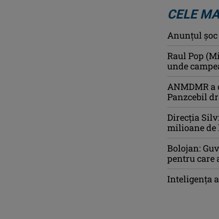
CELE MA
Anunţul şoc a
Raul Pop (Mi
unde campeaz
ANMDMR a de
Panzcebil dr
Direcția Silv
milioane de 
Bolojan: Guv
pentru care 
Inteligența a