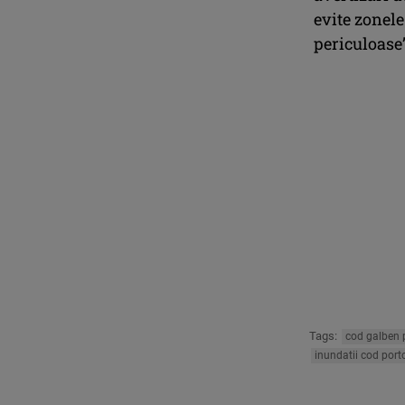
evite zonel
periculoase”
Tags:
cod galben p
inundatii cod port