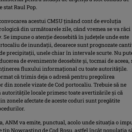
e stat Raul Pop.
convocarea acestui CMSU ţinând cont de evoluţia
ologică din următoarele zile, când vremea se va răci
. Se impune o atenţie deosebită în judeţele unde este
rtocaliu de inundaţii, deoarece sunt prognozate canti
e precipitaţii, unele chiar în intervale scurte. Nu pu
ducerea de evenimente deosebite şi, tocmai de aceea, 
inerea fluxului informaţional cu toate autorităţile.
rmat că trimis deja o adresă pentru pregolirea
 din zonele vizate de Cod portocaliu. Trebuie să ne
autorităţile locale primesc toate avertizările şi că
in zonele afectate de aceste coduri sunt pregătite
cedurilor.
, ANM va emite, punctual, acolo unde situaţia o imp
e tip Nowcasting de Cod Roşu, astfel încât populaţia s