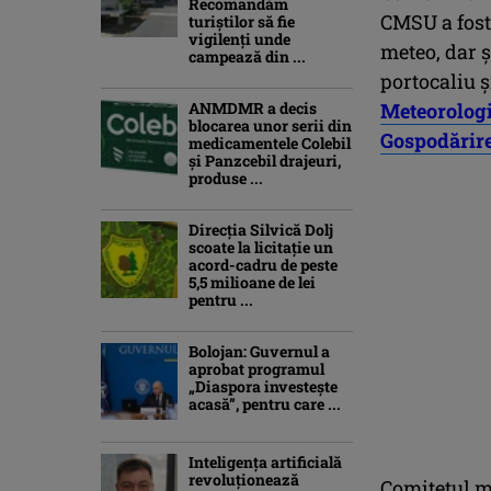
Recomandăm
CMSU a fost
turiştilor să fie
vigilenţi unde
meteo, dar ş
campează din ...
portocaliu 
ANMDMR a decis
Meteorolog
blocarea unor serii din
Gospodărire
medicamentele Colebil
și Panzcebil drajeuri,
produse ...
Direcția Silvică Dolj
scoate la licitație un
acord-cadru de peste
5,5 milioane de lei
pentru ...
Bolojan: Guvernul a
aprobat programul
„Diaspora investeşte
acasă”, pentru care ...
Inteligența artificială
revoluționează
Comitetul mi