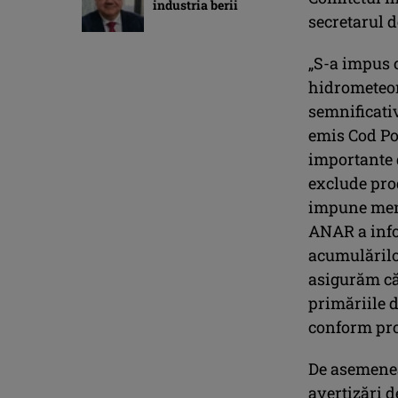
industria berii
secretarul d
„S-a impus 
hidrometeor
semnificativ
emis Cod Po
importante d
exclude pro
impune menţ
ANAR a info
acumulărilor
asigurăm că 
primăriile d
conform pro
De asemenea
avertizări d