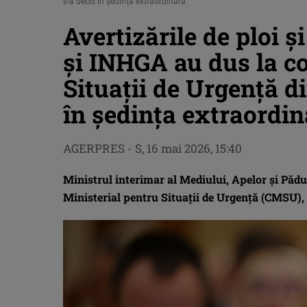
s-a decis în ședința extraordinară
Avertizările de ploi 
și INHGA au dus la c
Situații de Urgență d
în ședința extraordi
AGERPRES
-
S, 16 mai 2026, 15:40
Ministrul interimar al Mediului, Apelor şi Păd
Ministerial pentru Situaţii de Urgenţă (CMSU),