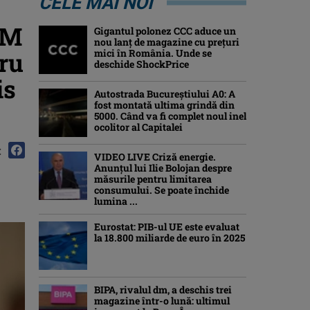
CELE MAI NOI
NM
Gigantul polonez CCC aduce un
nou lanț de magazine cu prețuri
ru
mici în România. Unde se
deschide ShockPrice
is
Autostrada Bucureștiului A0: A
fost montată ultima grindă din
5000. Când va fi complet noul inel
ocolitor al Capitalei
:
VIDEO LIVE Criză energie.
Anunțul lui Ilie Bolojan despre
măsurile pentru limitarea
consumului. Se poate închide
lumina ...
Eurostat: PIB-ul UE este evaluat
la 18.800 miliarde de euro în 2025
BIPA, rivalul dm, a deschis trei
magazine într-o lună: ultimul