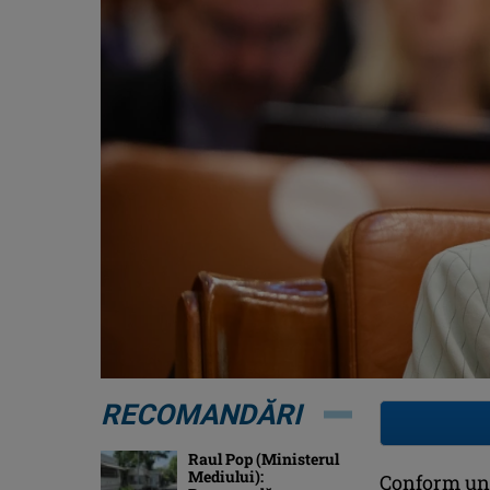
RECOMANDĂRI
Raul Pop (Ministerul
Mediului):
Conform unu