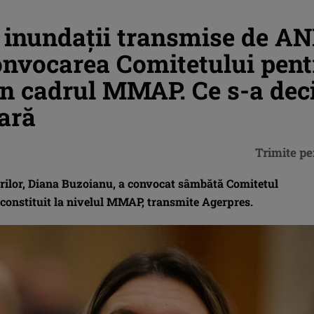
și inundații transmise de A
onvocarea Comitetului pent
in cadrul MMAP. Ce s-a dec
nară
Trimite pe
urilor, Diana Buzoianu, a convocat sâmbătă Comitetul
 constituit la nivelul MMAP, transmite Agerpres.