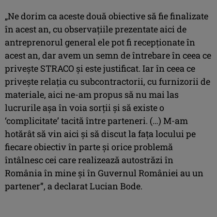
„Ne dorim ca aceste două obiective să fie finalizate
în acest an, cu observaţiile prezentate aici de
antreprenorul general ele pot fi recepţionate în
acest an, dar avem un semn de întrebare în ceea ce
priveşte STRACO şi este justificat. Iar în ceea ce
priveşte relaţia cu subcontractorii, cu furnizorii de
materiale, aici ne-am propus să nu mai las
lucrurile aşa în voia sorţii şi să existe o
‘complicitate’ tacită între parteneri. (…) M-am
hotărât să vin aici şi să discut la faţa locului pe
fiecare obiectiv în parte şi orice problemă
întâlnesc cei care realizează autostrăzi în
România în mine şi în Guvernul României au un
partener”, a declarat Lucian Bode.