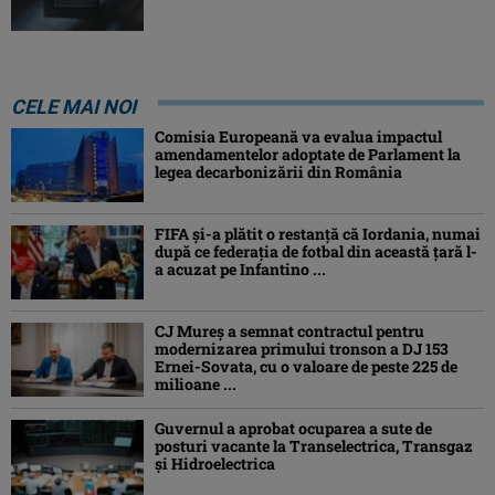
CELE MAI NOI
Comisia Europeană va evalua impactul
amendamentelor adoptate de Parlament la
legea decarbonizării din România
FIFA și-a plătit o restanță că Iordania, numai
după ce federația de fotbal din această țară l-
a acuzat pe Infantino ...
CJ Mureș a semnat contractul pentru
modernizarea primului tronson a DJ 153
Ernei-Sovata, cu o valoare de peste 225 de
milioane ...
Guvernul a aprobat ocuparea a sute de
posturi vacante la Transelectrica, Transgaz
și Hidroelectrica