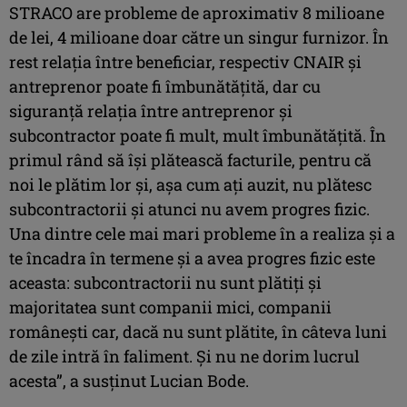
STRACO are probleme de aproximativ 8 milioane
de lei, 4 milioane doar către un singur furnizor. În
rest relaţia între beneficiar, respectiv CNAIR şi
antreprenor poate fi îmbunătăţită, dar cu
siguranţă relaţia între antreprenor şi
subcontractor poate fi mult, mult îmbunătăţită. În
primul rând să îşi plătească facturile, pentru că
noi le plătim lor şi, aşa cum aţi auzit, nu plătesc
subcontractorii şi atunci nu avem progres fizic.
Una dintre cele mai mari probleme în a realiza şi a
te încadra în termene şi a avea progres fizic este
aceasta: subcontractorii nu sunt plătiţi şi
majoritatea sunt companii mici, companii
româneşti car, dacă nu sunt plătite, în câteva luni
de zile intră în faliment. Şi nu ne dorim lucrul
acesta”, a susţinut Lucian Bode.