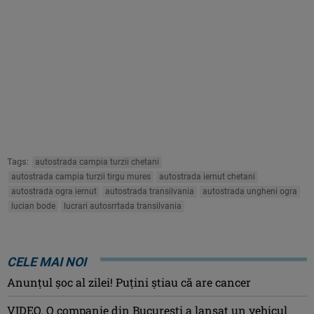
Tags:
autostrada campia turzii chetani
autostrada campia turzii tirgu mures
autostrada iernut chetani
autostrada ogra iernut
autostrada transilvania
autostrada ungheni ogra
lucian bode
lucrari autosrrtada transilvania
CELE MAI NOI
Anunţul şoc al zilei! Puţini ştiau că are cancer
VIDEO. O companie din București a lansat un vehicul