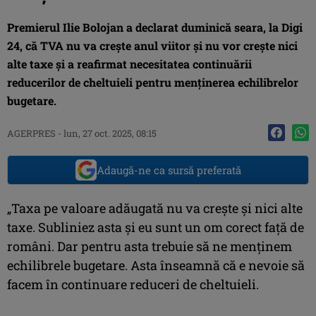
Premierul Ilie Bolojan a declarat duminică seara, la Digi
24, că TVA nu va creşte anul viitor şi nu vor creşte nici
alte taxe şi a reafirmat necesitatea continuării
reducerilor de cheltuieli pentru menţinerea echilibrelor
bugetare.
AGERPRES
-
lun, 27 oct. 2025, 08:15
Adaugă-ne ca sursă preferată
„Taxa pe valoare adăugată nu va creşte şi nici alte
taxe. Subliniez asta şi eu sunt un om corect faţă de
români. Dar pentru asta trebuie să ne menţinem
echilibrele bugetare. Asta înseamnă că e nevoie să
facem în continuare reduceri de cheltuieli.