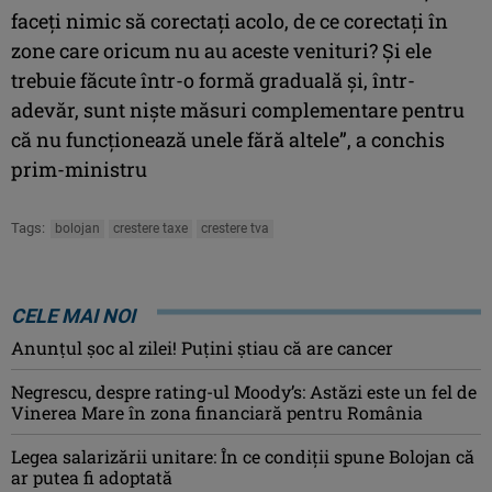
faceţi nimic să corectaţi acolo, de ce corectaţi în
zone care oricum nu au aceste venituri? Şi ele
trebuie făcute într-o formă graduală şi, într-
adevăr, sunt nişte măsuri complementare pentru
că nu funcţionează unele fără altele”, a conchis
prim-ministru
Tags:
bolojan
crestere taxe
crestere tva
CELE MAI NOI
Anunţul şoc al zilei! Puţini ştiau că are cancer
Negrescu, despre rating-ul Moody’s: Astăzi este un fel de
Vinerea Mare în zona financiară pentru România
Legea salarizării unitare: În ce condiții spune Bolojan că
ar putea fi adoptată