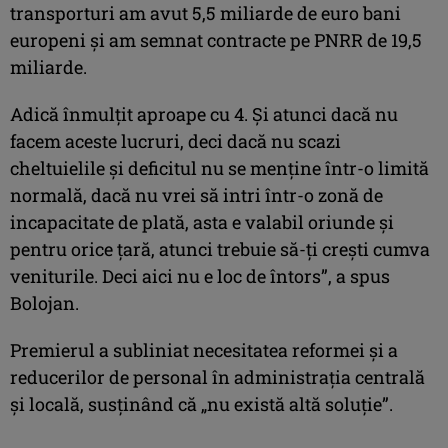
transporturi am avut 5,5 miliarde de euro bani
europeni şi am semnat contracte pe PNRR de 19,5
miliarde.
Adică înmulţit aproape cu 4. Şi atunci dacă nu
facem aceste lucruri, deci dacă nu scazi
cheltuielile şi deficitul nu se menţine într-o limită
normală, dacă nu vrei să intri într-o zonă de
incapacitate de plată, asta e valabil oriunde şi
pentru orice ţară, atunci trebuie să-ţi creşti cumva
veniturile. Deci aici nu e loc de întors”, a spus
Bolojan.
Premierul a subliniat necesitatea reformei şi a
reducerilor de personal în administraţia centrală
şi locală, susţinând că „nu există altă soluţie”.