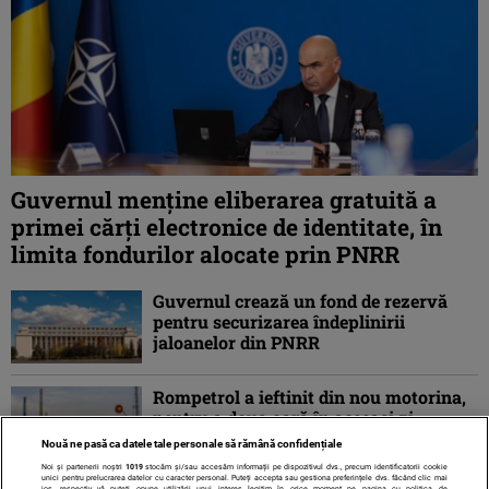
Guvernul menține eliberarea gratuită a
primei cărţi electronice de identitate, în
limita fondurilor alocate prin PNRR
Guvernul crează un fond de rezervă
pentru securizarea îndeplinirii
jaloanelor din PNRR
Rompetrol a ieftinit din nou motorina,
pentru a doua oară în aceeași zi
Nouă ne pasă ca datele tale personale să rămână confidențiale
Noi și partenerii noștri
1019
stocăm și/sau accesăm informații pe dispozitivul dvs., precum identificatorii cookie
unici pentru prelucrarea datelor cu caracter personal. Puteți accepta sau gestiona preferințele dvs. făcând clic mai
jos, respectiv vă puteți opune utilizării unui interes legitim în orice moment pe pagina cu politica de