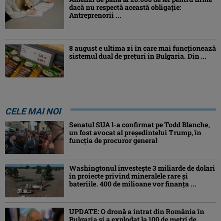
dacă nu respectă această obligație:
Antreprenorii ...
8 august e ultima zi în care mai funcționează
sistemul dual de prețuri în Bulgaria. Din ...
CELE MAI NOI
Senatul SUA l-a confirmat pe Todd Blanche,
un fost avocat al președintelui Trump, în
funcția de procuror general
Washingtonul investește 3 miliarde de dolari
în proiecte privind mineralele rare și
bateriile. 400 de milioane vor finanța ...
UPDATE: O dronă a intrat din România în
Bulgaria şi a explodat la 100 de metri de