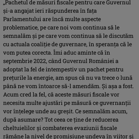
„Pachetul de măsuri fiscale pentru care Guvernul
şi-a angajat ieri răspunderea în faţa
Parlamentului are încă multe aspecte
problematice, pe care noi vom continua să le
semnalăm şi pe care vom continua să le discutăm
cu actuala coaliţie de guvernare, în speranţa că le
vom putea corecta. Îmi aduc aminte că în
septembrie 2022, când Guvernul României a
adoptat la fel de intempestiv un pachet pentru
preţurile la energie, am spus că nu va trece o lună
până ne vom întoarce să-l amendăm. Şi aşa a fost.
Acum cred la fel, că aceste măsuri fiscale vor
necesita multe ajustări pe măsură ce guvernanţii
vor înţelege unde au greşit. Ce semnalăm acum,
după asumare? Tot ceea ce ţine de reducerea
cheltuielilor şi combaterea evaziunii fiscale
rămâne la nivel de promisiune undeva în viitor şi