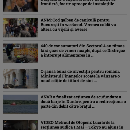
frontieră, foarte aproape de instalațiile ...
ANM: Cod galben de caniculă pentru
București în weekend. Vremea caldă va
altera cu vijelii și averse
440 de consumatori din Sectorul 4 au rămas
fără gaze de vineri noapte, după ce Distrigaz
a întrerupt alimentarea în ...
O șansă bună de investiții pentru români.
Ministerul Finanțelor scoate la vânzare o
nouă ediție de titluri de stat ...
ANAR a finalizat acțiunea de scufundare a
două barje în Dunăre, pentru a redirecționa o
parte din debit către brațul ...
VIDEO Metroul de Otopeni: Lucrările la
secțiunea sudică 1 Mai – Tokyo au ajuns în