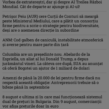
Vorbea de extratereștri, dar și despre Al Treilea Război
Mondial. Cât de departe ar ajunge și AI-ul!
Petrişor Peiu (AUR) cere Curții de Conturi să meargă
peste Ministerul Mediului, care a plătit un consorţiu
firme pentru a scrie o strategie pentru biodiversitate,
deşi are o asemenea direcție în subordine
ANM: Cod galben de caniculă, instabilitate atmosferică
și averse pentru mare parte din țară
Columbia are un președinte nou. Abelardo de la
Espriella, un aliat al lui Donald Trump, a depus
jurământul vineri. La câteva ore după, SUA au anunțat
că oferă Bogotei un ajutor de 1 miliard de dolari
Amenzi de până la 20.000 de lei pentru firme dacă nu
respectă această obligație: Antreprenorii trebuie să o
bifeze până în septembrie
8 august e ultima zi în care mai funcționează sistemul
dual de prețuri în Bulgaria. Din 9 august, comercianții
vor afișa prețurile doar în euro