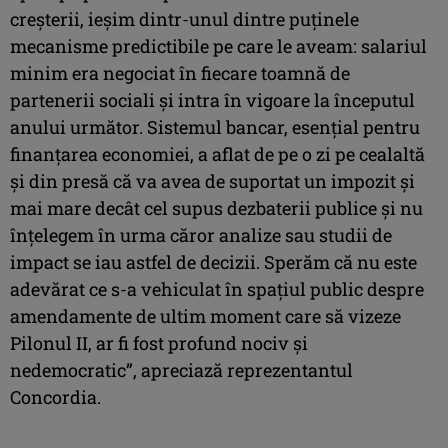
creşterii, ieşim dintr-unul dintre puţinele
mecanisme predictibile pe care le aveam: salariul
minim era negociat în fiecare toamnă de
partenerii sociali şi intra în vigoare la începutul
anului următor. Sistemul bancar, esenţial pentru
finanţarea economiei, a aflat de pe o zi pe cealaltă
şi din presă că va avea de suportat un impozit şi
mai mare decât cel supus dezbaterii publice şi nu
înţelegem în urma căror analize sau studii de
impact se iau astfel de decizii. Sperăm că nu este
adevărat ce s-a vehiculat în spaţiul public despre
amendamente de ultim moment care să vizeze
Pilonul II, ar fi fost profund nociv şi
nedemocratic”, apreciază reprezentantul
Concordia.