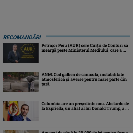
RECOMANDĂRI
Petrişor Peiu (AUR) cere Curții de Conturi să
meargă peste Ministerul Mediului, care a ...
ANM: Cod galben de caniculă, instabilitate
atmosferică și averse pentru mare parte din
țară
Columbia are un președinte nou. Abelardo de
la Espriella, un aliat al lui Donald Trump, a ...
Amenzi de până la 20.000 de lei pentru firme