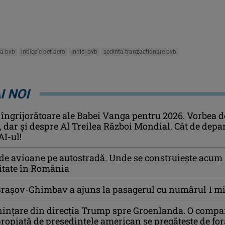
ca bvb
indicele bet aero
indici bvb
sedinta tranzactionare bvb
I NOI
 îngrijorătoare ale Babei Vanga pentru 2026. Vorbea d
i, dar și despre Al Treilea Război Mondial. Cât de depa
AI-ul!
de avioane pe autostradă. Unde se construiește acum
litate în România
Brașov-Ghimbav a ajuns la pasagerul cu numărul 1 mi
ințare din direcția Trump spre Groenlanda. O compa
propiată de președintele american se pregătește de for