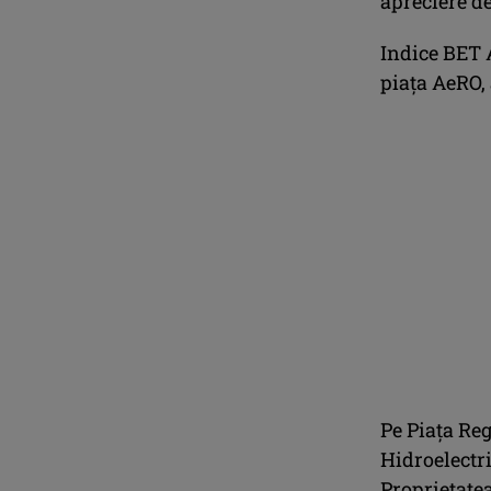
apreciere de
Indice BET 
piaţa AeRO, 
Pe Piaţa Reg
Hidroelectri
Proprietatea