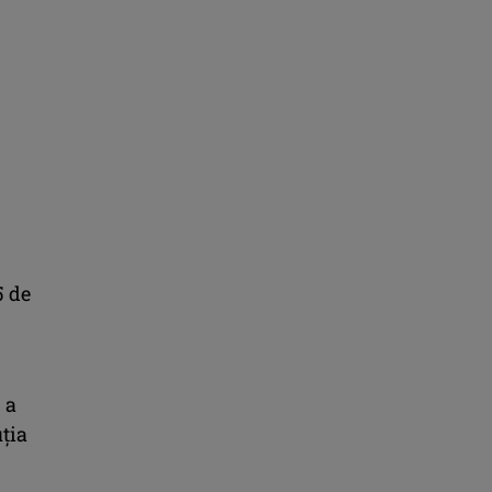
5 de
 a
ţia