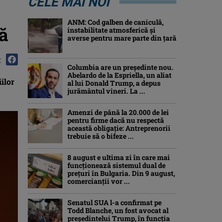
CELE MAI NOI
ANM: Cod galben de caniculă,
ă
instabilitate atmosferică și
averse pentru mare parte din țară
:
Columbia are un președinte nou.
Abelardo de la Espriella, un aliat
iilor
al lui Donald Trump, a depus
jurământul vineri. La ...
Amenzi de până la 20.000 de lei
pentru firme dacă nu respectă
această obligație: Antreprenorii
trebuie să o bifeze ...
8 august e ultima zi în care mai
funcționează sistemul dual de
prețuri în Bulgaria. Din 9 august,
comercianții vor ...
Senatul SUA l-a confirmat pe
Todd Blanche, un fost avocat al
președintelui Trump, în funcția