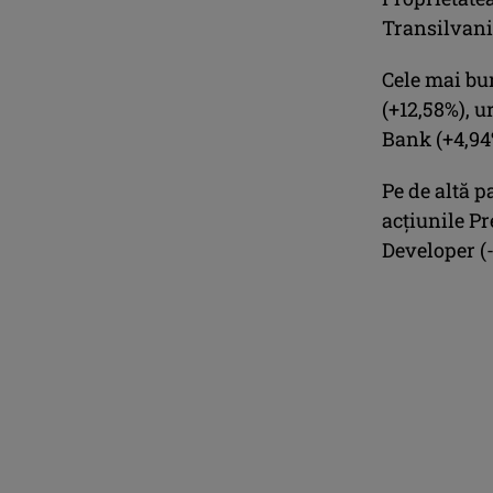
Transilvania
Cele mai bun
(+12,58%), ur
Bank (+4,94
Pe de altă p
acţiunile Pr
Developer (-