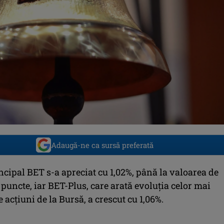
Adaugă-ne ca sursă preferată
ncipal BET s-a apreciat cu 1,02%, până la valoarea de
 puncte, iar BET-Plus, care arată evoluţia celor mai
e acţiuni de la Bursă, a crescut cu 1,06%.