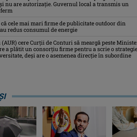
eși nu are autorizație. Guvernul local a transmis un
 ferm
ă cele mai mari firme de publicitate outdoor din
-au redus consumul de energie
u (AUR) cere Curții de Conturi să meargă peste Ministe
e a plătit un consorţiu firme pentru a scrie o strategi
versitate, deşi are o asemenea direcție în subordine
ȘI