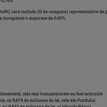
 0,76%.
AeRO, care include 20 de companii reprezentative de 
a înregistrat o majorare de 0,65%.
lementată, cele mai tranzacţionate au fost acţiunile
ca, cu 9,674 de milioane de lei, cele ale Fondului
, cu 9,532 de milioane de lei, şi titlurile Băncii