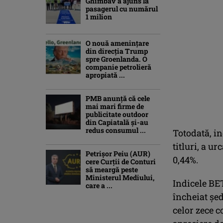
Ghimbav a ajuns la
pasagerul cu numărul
1 milion
O nouă amenințare
din direcția Trump
spre Groenlanda. O
companie petrolieră
apropiată ...
PMB anunță că cele
mai mari firme de
publicitate outdoor
din Capiatală și-au
redus consumul ...
Totodată, in
titluri, a ur
Petrişor Peiu (AUR)
0,44%.
cere Curții de Conturi
să meargă peste
Ministerul Mediului,
Indicele BET
care a ...
încheiat şe
celor zece c