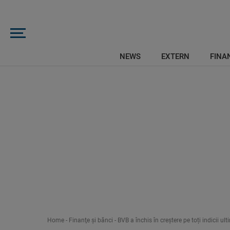
NEWS
EXTERN
FINAN
Home
-
Finanţe şi bănci
-
BVB a închis în creștere pe toți indicii