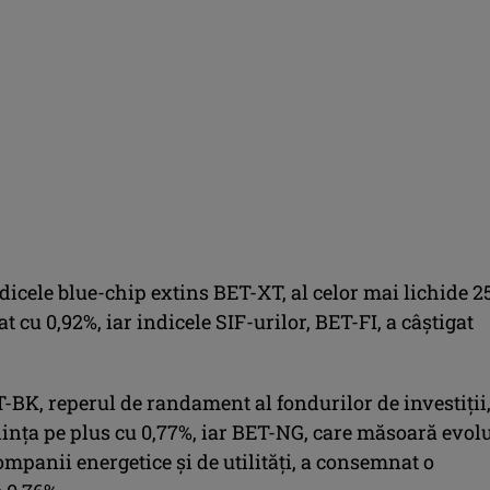
dicele blue-chip extins BET-XT, al celor mai lichide 2
cat cu 0,92%, iar indicele SIF-urilor, BET-FI, a câştigat
-BK, reperul de randament al fondurilor de investiţii,
dinţa pe plus cu 0,77%, iar BET-NG, care măsoară evolu
ompanii energetice şi de utilităţi, a consemnat o