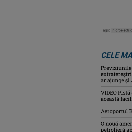
Tags:
hidroelectri
CELE MA
Previziunile
extratereștr
ar ajunge și 
VIDEO Pistă 
această faci
Aeroportul 
O nouă amen
petrolieră a