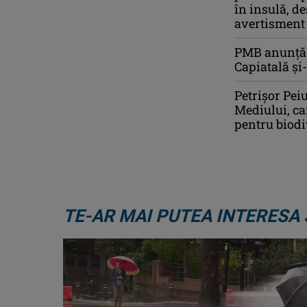
în insulă, d
avertisment
PMB anunță c
Capiatală și
Petrişor Pei
Mediului, car
pentru biodi
TE-AR MAI PUTEA INTERESA 