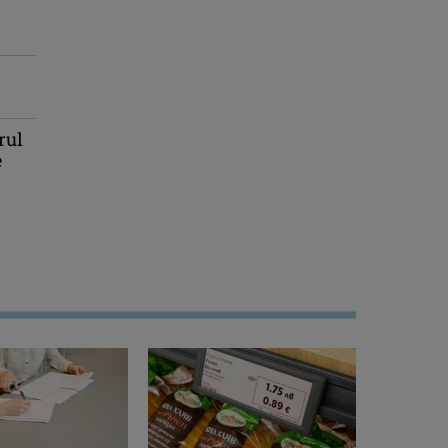
rul
e