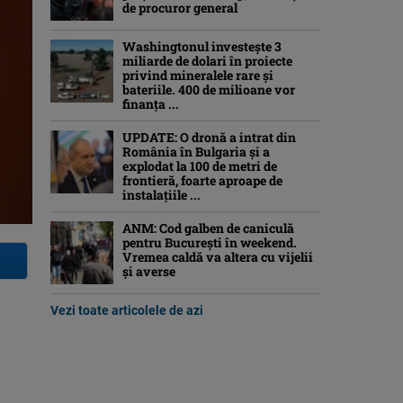
de procuror general
Washingtonul investește 3
miliarde de dolari în proiecte
privind mineralele rare și
bateriile. 400 de milioane vor
finanța ...
UPDATE: O dronă a intrat din
România în Bulgaria şi a
explodat la 100 de metri de
frontieră, foarte aproape de
instalațiile ...
ANM: Cod galben de caniculă
pentru București în weekend.
Vremea caldă va altera cu vijelii
și averse
Vezi toate articolele de azi