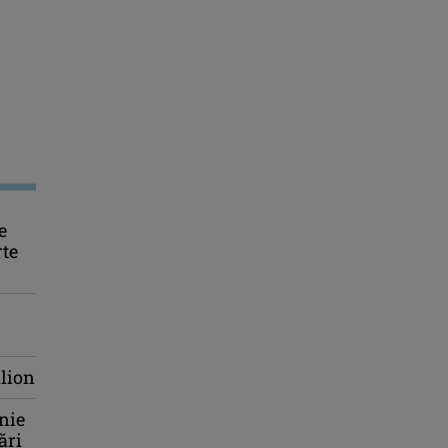
e
rte
lion
nie
ări