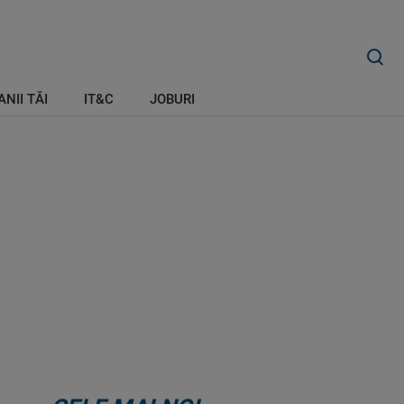
ANII TĂI
IT&C
JOBURI