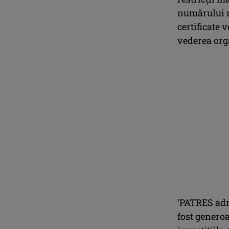
numărului m
certificate 
vederea orga
‘PATRES admi
fost generoa