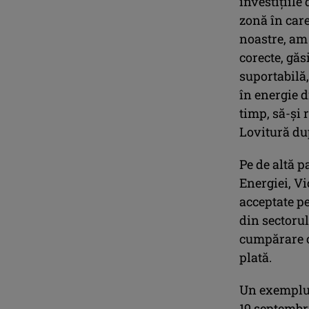
investiţiile
zonă în car
noastre, am 
corecte, găs
suportabilă,
în energie d
timp, să-şi 
Lovitură dup
Pe de altă p
Energiei, Vi
acceptate pe
din sectorul
cumpărare c
plată.
Un exemplu î
19 septembri