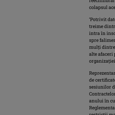
reechilibrar
colapsul ace
‘Potrivit da
treime dintr
intra în ins
spre falimen
mulţi dintr
alte afaceri
organizaţie
Reprezentan
de certifica
sesiunilor d
Contractelor
anului în cu
Reglementar
restricţii m