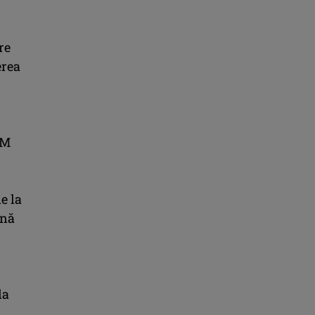
re
erea
OM
e la
ână
la