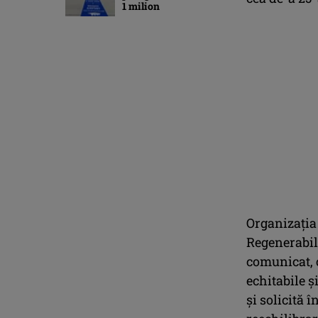
1 milion
Organizaţia
Regenerabil
comunicat, 
echitabile ş
şi solicită 