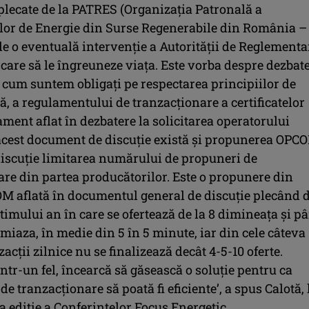
plecate de la PATRES (Organizaţia Patronală a
lor de Energie din Surse Regenerabile din România –
 de o eventuală intervenţie a Autorităţii de Reglementa
care să le îngreuneze viaţa. Este vorba despre dezbat
 cum suntem obligaţi pe respectarea principiilor de
, a regulamentului de tranzacţionare a certificatelor
ament aflat în dezbatere la solicitarea operatorului
cest document de discuţie există şi propunerea OPC
 discuţie limitarea numărului de propuneri de
are din partea producătorilor. Este o propunere din
M aflată în documentul general de discuţie plecând d
ltimului an în care se ofertează de la 8 dimineaţa şi p
miaza, în medie din 5 în 5 minute, iar din cele câteva
zacţii zilnice nu se finalizează decât 4-5-10 oferte.
tr-un fel, încearcă să găsească o soluţie pentru ca
de tranzacţionare să poată fi eficiente’, a spus Calotă, 
a ediţie a Conferinţelor Focus Energetic.