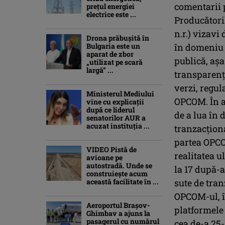
comentarii 
prețul energiei
electrice este ...
Producători
n.r.) vizavi
Drona prăbuşită în
Bulgaria este un
în domeniu 
aparat de zbor
publică, aşa
„utilizat pe scară
largă” ...
transparenţă
verzi, regul
Ministerul Mediului
OPCOM. În a
vine cu explicații
după ce liderul
de a lua în
senatorilor AUR a
acuzat instituția ...
tranzacţion
partea OPCO
VIDEO Pistă de
realitatea u
avioane pe
autostradă. Unde se
la 17 după-a
construiește acum
această facilitate în ...
sute de tran
OPCOM-ul, în
Aeroportul Brașov-
platformele 
Ghimbav a ajuns la
pasagerul cu numărul
cea de-a 25-