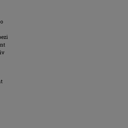
 o
pezi
ent
iv
nt