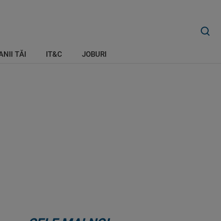
ANII TĂI
IT&C
JOBURI