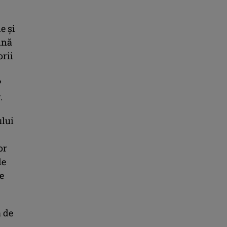
e şi
ină
orii
?
.
ului
or
de
e
a de