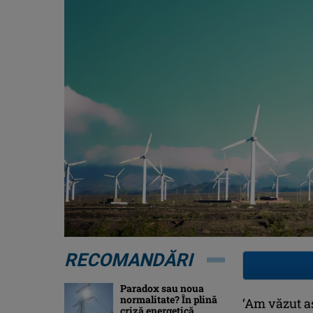
RECOMANDĂRI
Paradox sau noua
normalitate? În plină
‘Am văzut as
criză energetică,