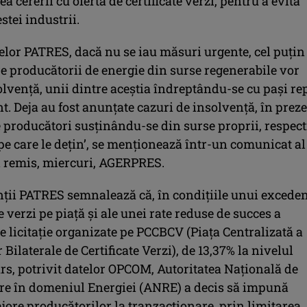
ea cererii cu oferta de certificate verzi, pentru a evita
stei industrii.
telor PATRES, dacă nu se iau măsuri urgente, cel puţin
e producătorii de energie din surse regenerabile vor
olvenţă, unii dintre aceştia îndreptându-se cu paşi re
t. Deja au fost anunţate cazuri de insolvenţă, în prez
e producători susţinându-se din surse proprii, respect
 pe care le deţin’, se menţionează într-un comunicat al
i remis, miercuri, AGERPRES.
ţii PATRES semnalează că, în condiţiile unui excede
te verzi pe piaţă şi ale unei rate reduse de succes a
e licitaţie organizate pe PCCBCV (Piaţa Centralizată a
 Bilaterale de Certificate Verzi), de 13,37% la nivelul
rs, potrivit datelor OPCOM, Autoritatea Naţională de
e în domeniul Energiei (ANRE) a decis să impună
ajore producătorilor la tranzacţionare, prin limitarea