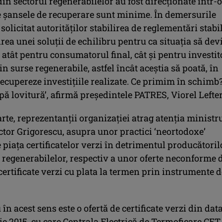
 din sectorul regenerabilelor au fost direcţionate într-o
e şansele de recuperare sunt minime. În demersurile
solicitat autorităţilor stabilirea de reglementări stabil
irea unei soluţii de echilibru pentru ca situaţia să dev
 atât pentru consumatorul final, cât şi pentru investit
in surse regenerabile, astfel încât aceştia să poată, în
recupereze investiţiile realizate. Ce primim în schimb
ă lovitură’, afirmă preşedintele PATRES, Viorel Lefter
arte, reprezentanţii organizaţiei atrag atenţia ministr
ctor Grigorescu, asupra unor practici ‘neortodoxe’
 piaţa certificatelor verzi în detrimentul producătoril
 regenerabilelor, respectiv a unor oferte neconforme 
ertificate verzi cu plata la termen prin instrumente d
n acest sens este o ofertă de certificate verzi din dat
e 2015, cu care Centrala Electrică de Termoficare CET