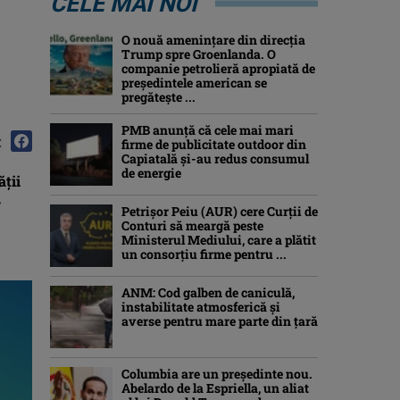
CELE MAI NOI
O nouă amenințare din direcția
Trump spre Groenlanda. O
companie petrolieră apropiată de
președintele american se
pregătește ...
PMB anunță că cele mai mari
:
firme de publicitate outdoor din
Capiatală și-au redus consumul
de energie
ăţii
r
Petrişor Peiu (AUR) cere Curții de
Conturi să meargă peste
Ministerul Mediului, care a plătit
un consorţiu firme pentru ...
ANM: Cod galben de caniculă,
instabilitate atmosferică și
averse pentru mare parte din țară
Columbia are un președinte nou.
Abelardo de la Espriella, un aliat