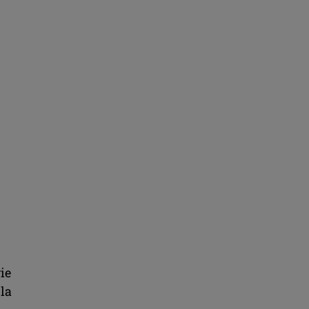
gie
 la