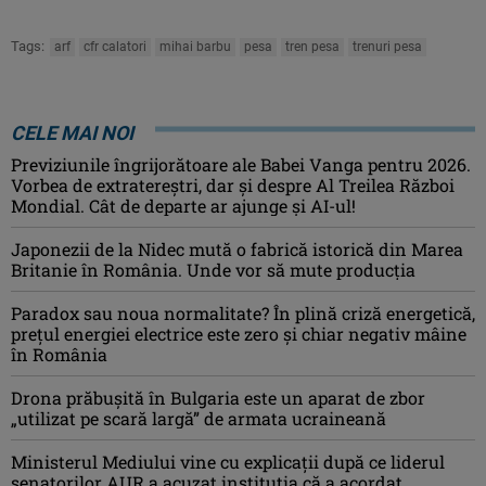
Tags:
arf
cfr calatori
mihai barbu
pesa
tren pesa
trenuri pesa
CELE MAI NOI
Previziunile îngrijorătoare ale Babei Vanga pentru 2026.
Vorbea de extratereștri, dar și despre Al Treilea Război
Mondial. Cât de departe ar ajunge și AI-ul!
Japonezii de la Nidec mută o fabrică istorică din Marea
Britanie în România. Unde vor să mute producția
Paradox sau noua normalitate? În plină criză energetică,
prețul energiei electrice este zero și chiar negativ mâine
în România
Drona prăbuşită în Bulgaria este un aparat de zbor
„utilizat pe scară largă” de armata ucraineană
Ministerul Mediului vine cu explicații după ce liderul
senatorilor AUR a acuzat instituția că a acordat