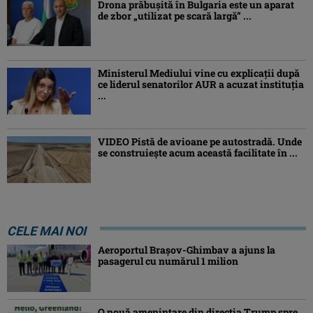
Drona prăbuşită în Bulgaria este un aparat
de zbor „utilizat pe scară largă” ...
Ministerul Mediului vine cu explicații după
ce liderul senatorilor AUR a acuzat instituția
...
VIDEO Pistă de avioane pe autostradă. Unde
se construiește acum această facilitate în ...
CELE MAI NOI
Aeroportul Brașov-Ghimbav a ajuns la
pasagerul cu numărul 1 milion
O nouă amenințare din direcția Trump spre