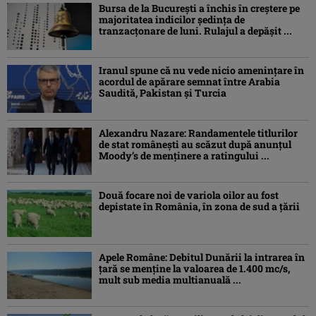
Bursa de la București a închis în creștere pe
majoritatea indicilor ședința de
tranzacțonare de luni. Rulajul a depășit ...
Iranul spune că nu vede nicio amenințare în
acordul de apărare semnat între Arabia
Saudită, Pakistan și Turcia
Alexandru Nazare: Randamentele titlurilor
de stat româneşti au scăzut după anunțul
Moody’s de menținere a ratingului ...
Două focare noi de variola oilor au fost
depistate în România, în zona de sud a țării
Apele Române: Debitul Dunării la intrarea în
țară se menține la valoarea de 1.400 mc/s,
mult sub media multianuală ...