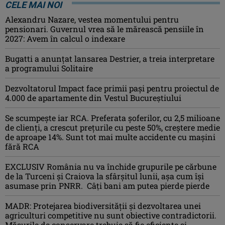
CELE MAI NOI
Alexandru Nazare, vestea momentului pentru
pensionari. Guvernul vrea să le mărească pensiile în
2027: Avem în calcul o indexare
Bugatti a anunțat lansarea Destrier, a treia interpretare
a programului Solitaire
Dezvoltatorul Impact face primii pași pentru proiectul de
4.000 de apartamente din Vestul Bucureștiului
Se scumpește iar RCA. Preferata șoferilor, cu 2,5 milioane
de clienți, a crescut prețurile cu peste 50%, creștere medie
de aproape 14%. Sunt tot mai multe accidente cu mașini
fără RCA
EXCLUSIV România nu va închide grupurile pe cărbune
de la Turceni și Craiova la sfârșitul lunii, așa cum își
asumase prin PNRR. Câți bani am putea pierde pierde
MADR: Protejarea biodiversităţii şi dezvoltarea unei
agriculturi competitive nu sunt obiective contradictorii.
Măsurile de conservare trebuie să fie eficiente şi