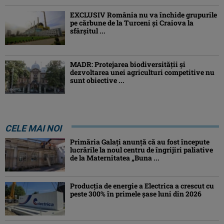
EXCLUSIV România nu va închide grupurile
pe cărbune de la Turceni și Craiova la
sfârșitul ...
MADR: Protejarea biodiversităţii şi
dezvoltarea unei agriculturi competitive nu
sunt obiective ...
CELE MAI NOI
Primăria Galați anunță că au fost începute
lucrările la noul centru de îngrijiri paliative
de la Maternitatea „Buna ...
Producția de energie a Electrica a crescut cu
peste 300% în primele șase luni din 2026