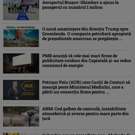
Aeroportul Brașov-Ghimbav a ajuns la
pasagerul cu numărul 1 milion
O nouă amenințare din direcția Trump spre
Groenlanda. O companie petrolieră apropiată
de președintele american se pregătește ...
PMB anunță că cele mai mari firme de
publicitate outdoor din Capiatală și-au redus
consumul de energie
Petrişor Peiu (AUR) cere Curții de Conturi să
meargă peste Ministerul Mediului, care a
plătit un consorţiu firme pentru ...
ANM: Cod galben de caniculă, instabilitate
atmosferică și averse pentru mare parte din
țară