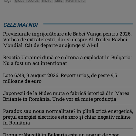
Tags:
global records
nibiru
selly
teren nibiru
CELE MAI NOI
Previziunile îngrijorătoare ale Babei Vanga pentru 2026.
Vorbea de extratereștri, dar și despre Al Treilea Război
Mondial. Cât de departe ar ajunge și AI-ul!
Reacția Ucrainei după ce o dronă a explodat în Bulgaria:
Nu a fost un act intenționat
Loto 6/49, 9 august 2026. Report uriaș, de peste 9,5
milioane de euro
Japonezii de la Nidec mută o fabrică istorică din Marea
Britanie în România. Unde vor să mute producția
Paradox sau noua normalitate? În plină criză energetică,
prețul energiei electrice este zero și chiar negativ mâine
în România
Drona prăbuşită în Bulgaria este un aparat de zbor