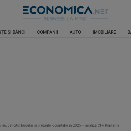
ŢE ŞI BĂNCI
COMPANII
AUTO
IMOBILIARE
B
o/leu, deficitul bugetar şi preţurile locuințelor în 2025 – analiză CFA România