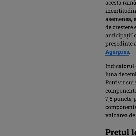
acesta rămâ
incertitudin
asemenea, es
de creştere
anticipaţiil
preşedinte 
Agerpres
.
Indicatorul
luna decembr
Potrivit sur
componente a
7,5 puncte, 
componenta 
valoarea de 
Preţul l