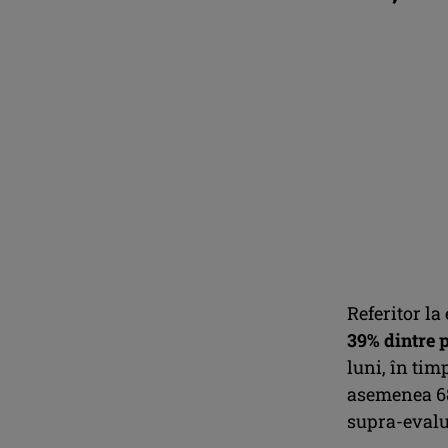
Referitor la
39% dintre 
luni, în tim
asemenea 68
supra-evalua