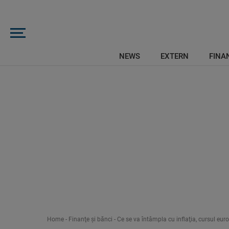
NEWS
EXTERN
FINAN
Home
-
Finanţe şi bănci
-
Ce se va întâmpla cu inflaţia, cursul eur