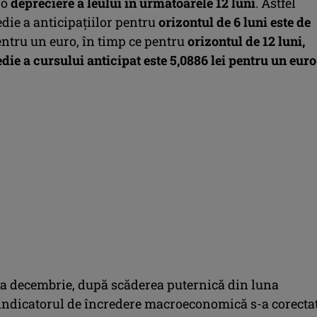
 o
depreciere a leului în următoarele 12 luni
. Astfel
die a anticipaţiilor pentru
orizontul de 6 luni este de
entru un euro, în timp ce pentru
orizontul de 12 luni,
ie a cursului anticipat este 5,0886 lei pentru un euro
una decembrie, după scăderea puternică din luna
 indicatorul de încredere macroeconomică s-a corectat