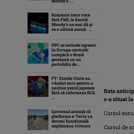
Moody’s: ...
România trece vara
fără FMI, la limită!
Moody’s ne mai dă și
ea o ultimă șansă: ...
PPC se extinde agresiv
în Europa centrală:
cumpără o firmă
germană cu un
portofoliu de ...
FT: Statele Unite au
vândut euro pentru a
susține yenul japonez
Rata anticip
fără să informeze BCE.
...
s-a situat l
Guvernul anunță că
Cursul euro
platforma e-Terra va
deveni funcţională
săptămâna viitoare
Cursul de s