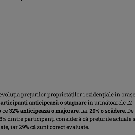
 evoluţia preţurilor proprietăţilor rezidenţiale în oraşe
participanţi anticipează o stagnare
în următoarele 12
p ce
32% anticipează o majorare
, iar
29% o scădere
. De
% dintre participanţi consideră că preţurile actuale 
te, iar 29% că sunt corect evaluate.