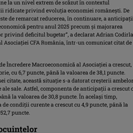
ne la un nivel extrem de scăzut în contextul
ii ridicate privind evoluţia economiei româneşti. De
te de remarcat reducerea, în continuare, a anticipaţi
 economică pentru anul 2025 precum şi majorarea
or privind deficitul bugetar”, a declarat Adrian Codirl
al Asociaţiei CFA România, într-un comunicat citat de
 de Încredere Macroeconomică al Asociaţiei a crescut,
ie, cu 6,7 puncte, până la valoarea de 38,1 puncte.
sei citate, această situaţie s-a datorat creşterii ambelo
le sale. Astfel, componenta de anticipaţii a crescut 
până la valoarea de 30,8 puncte. În acelaşi timp,
de condiţii curente a crescut cu 4,9 puncte, până la
52,7 puncte.
ocuinţelor