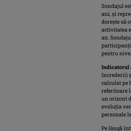
Sondajul est
ani, şi repr
doreşte să c
activitatea
an. Sondajul
participanţ
pentru nivel
Indicatorul
încrederii) 
calculat pe 
referitoare 
un orizont 
evoluţia ven
personale l
Pe lângă înt