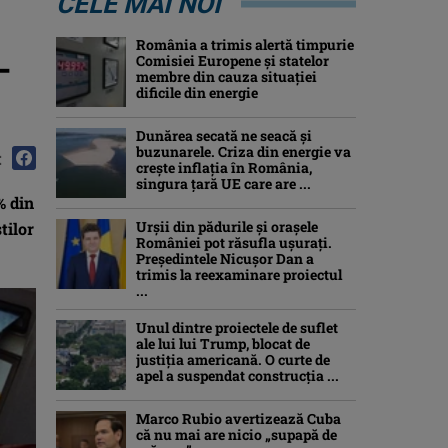
CELE MAI NOI
România a trimis alertă timpurie
–
Comisiei Europene și statelor
membre din cauza situației
dificile din energie
Dunărea secată ne seacă și
buzunarele. Criza din energie va
:
crește inflația în România,
singura țară UE care are ...
% din
Urșii din pădurile și orașele
tilor
României pot răsufla ușurați.
Președintele Nicușor Dan a
trimis la reexaminare proiectul
...
Unul dintre proiectele de suflet
ale lui lui Trump, blocat de
justiția americană. O curte de
apel a suspendat construcția ...
Marco Rubio avertizează Cuba
că nu mai are nicio „supapă de