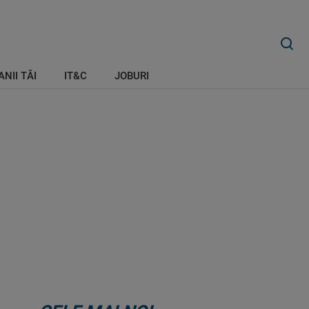
ANII TĂI
IT&C
JOBURI