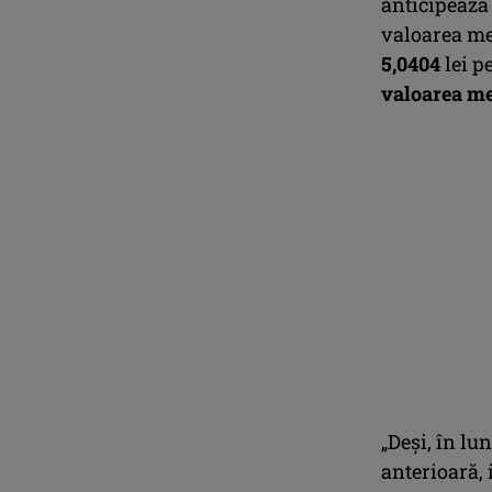
anticipează
valoarea me
5,0404
lei p
valoarea med
„Deşi, în l
anterioară,