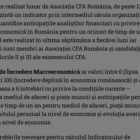
e realizat lunar de Asociaţia CFA România, de peste 1
ezintă un indicator prin intermediul căruia organizaţi
uantifice anticipaţiile analiştilor financiari cu privire
 economică în România pentru un orizont de timp de 
 este realizat în ultima săptămâna a fiecărei luni iar
ii sunt membri ai Asociaţiei CFA România şi candidaţi
urile II şi III ale examenului CFA.
 de Încredere Macroeconomică
ia valori între 0 (lipsa
şi 100 (încredere deplină în economia românească) şi 
baza a 6 întrebări cu privire la condiţiile curente –
la mediul de afaceri şi piaţa muncii şi anticipaţiile pe
de timp de un an pentru mediul de afaceri, piaţă munci
itului personal la nivel de economie şi evoluţia averi
a nivel de economie.
rebările necesare pentru calculul Indicatorului de