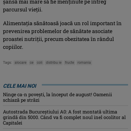
şansă mai mare să fie menţinute pe întreg
parcursul vieţii.
Alimentaţia sănătoasă joacă un rol important în
prevenirea problemelor de sănătate asociate
proastei nutriţii, precum obezitatea în rândul
copiilor.
Tags:
alocare
ce
coli
distribu ie
fructe
romania
CELE MAI NOI
Ninge ca-n povești, la început de august! Oamenii
schiază pe străzi
Autostrada Bucureștiului A0: A fost montată ultima
grindă din 5000. Când va fi complet noul inel ocolitor al
Capitalei