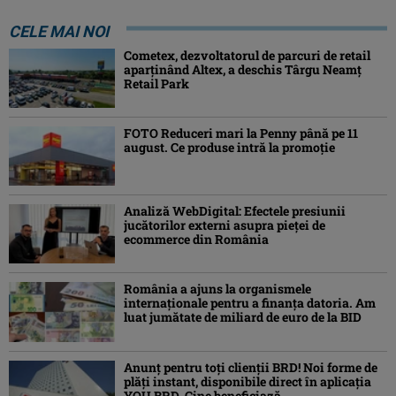
CELE MAI NOI
Cometex, dezvoltatorul de parcuri de retail
aparținând Altex, a deschis Târgu Neamț
Retail Park
FOTO Reduceri mari la Penny până pe 11
august. Ce produse intră la promoție
Analiză WebDigital: Efectele presiunii
jucătorilor externi asupra pieței de
ecommerce din România
România a ajuns la organismele
internaționale pentru a finanța datoria. Am
luat jumătate de miliard de euro de la BID
Anunț pentru toți clienții BRD! Noi forme de
plăți instant, disponibile direct în aplicația
YOU BRD. Cine beneficiază