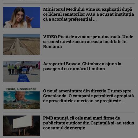
Ministerul Mediului vine cu explicații după
ce liderul senatorilor AUR a acuzat instituția
că a acordat preferențial ...
VIDEO Pistă de avioane pe autostradă. Unde
se construiește acum această facilitate în
România
Aeroportul Brașov-Ghimbav a ajuns la
pasagerul cu numărul 1 milion
O nouă amenințare din direcția Trump spre
Groenlanda. O companie petrolieră apropiată
de președintele american se pregătește ...
PMB anunță că cele mai mari firme de
publicitate outdoor din Capiatală și-au redus
consumul de energie