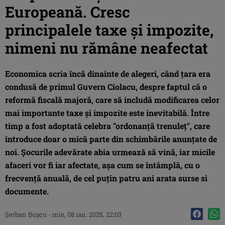
Europeană. Cresc
principalele taxe și impozite,
nimeni nu rămâne neafectat
Economica scria încă dinainte de alegeri, când țara era
condusă de primul Guvern Ciolacu, despre faptul că o
reformă fiscală majoră, care să includă modificarea celor
mai importante taxe și impozite este inevitabilă. Între
timp a fost adoptată celebra "ordonanță trenuleț", care
introduce doar o mică parte din schimbările anunțate de
noi. Șocurile adevărate abia urmează să vină, iar micile
afaceri vor fi iar afectate, așa cum se întâmplă, cu o
frecvență anuală, de cel puțin patru ani arata surse si
documente.
Şerban Buşcu
-
mie, 08 ian. 2025, 22:03