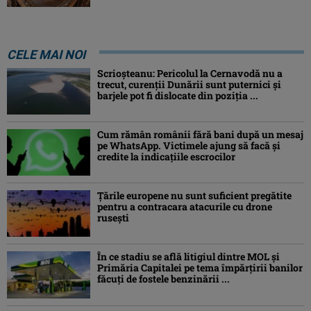
CELE MAI NOI
Scrioșteanu: Pericolul la Cernavodă nu a
trecut, curenţii Dunării sunt puternici şi
barjele pot fi dislocate din poziţia ...
Cum rămân românii fără bani după un mesaj
pe WhatsApp. Victimele ajung să facă și
credite la indicațiile escrocilor
Ţările europene nu sunt suficient pregătite
pentru a contracara atacurile cu drone
ruseşti
În ce stadiu se află litigiul dintre MOL și
Primăria Capitalei pe tema împărțirii banilor
făcuți de fostele benzinării ...