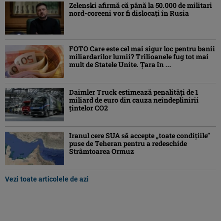
Zelenski afirmă că până la 50.000 de militari
nord-coreeni vor fi dislocaţi în Rusia
FOTO Care este cel mai sigur loc pentru banii
miliardarilor lumii? Trilioanele fug tot mai
mult de Statele Unite. Țara în ...
Daimler Truck estimează penalități de 1
miliard de euro din cauza neîndeplinirii
țintelor CO2
Iranul cere SUA să accepte „toate condiţiile”
puse de Teheran pentru a redeschide
Strâmtoarea Ormuz
Vezi toate articolele de azi