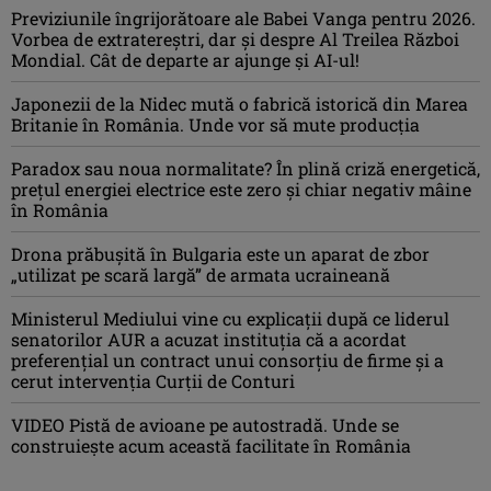
Previziunile îngrijorătoare ale Babei Vanga pentru 2026.
Vorbea de extratereștri, dar și despre Al Treilea Război
Mondial. Cât de departe ar ajunge și AI-ul!
Japonezii de la Nidec mută o fabrică istorică din Marea
Britanie în România. Unde vor să mute producția
Paradox sau noua normalitate? În plină criză energetică,
prețul energiei electrice este zero și chiar negativ mâine
în România
Drona prăbuşită în Bulgaria este un aparat de zbor
„utilizat pe scară largă” de armata ucraineană
Ministerul Mediului vine cu explicații după ce liderul
senatorilor AUR a acuzat instituția că a acordat
preferențial un contract unui consorțiu de firme și a
cerut intervenția Curții de Conturi
VIDEO Pistă de avioane pe autostradă. Unde se
construiește acum această facilitate în România