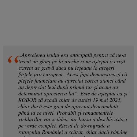
„Aprecierea leului era anticipată pentru că ne-a
trecut un glonț pe la ureche și ne aștepta o criză
extrem de gravă dacă nu ieșeaau la alegeri
forțele pro europene. Acest fapt demonstrează că
piețele financiare au apreciat corect atunci când
au depreciat leul după primul tur și acum au
determinat aprecierea lui”. Este de așteptat ca și
ROBOR să scadă chiar de astăzi 19 mai 2025,
chiar dacă este greu de apreciat deocamdată
până la ce nivel. Probabil și randamentele
yieldurilor vor scădea, iar bursa a deschis astazi
pe verde complet. Riscul de downgrade a
ratingului României a scăzut, chiar dacă rămâne