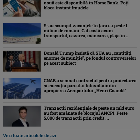
nouă este disponibilă în Home Bank. Poți
bloca instant fraudele
S-au scumpit vacanțele în țara cu peste 1
milion de români. Cât costă acum
transportul, cazarea, mâncarea, plaja în ...
Donald Trump insistă că SUA au „cantităţi
enorme de muniţie”, pe fondul controverselor
pe acest subiect
CNAB a semnat contractul pentru proiectarea
şi execuţia parcului fotovoltaic din
apropierea Aeroportului „Henri Coandă”
Tranzacții rezidențiale de peste un mld euro
au fost amânate de blocajul ANCPI. Peste
5.000 de tranzactii prin credit ...
Vezi toate articolele de azi