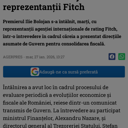
reprezentanţii Fitch
Premierul Ilie Bolojan s-a întâlnit, marţi, cu
reprezentanţii agenţiei internaţionale de rating Fitch,
într-o întrevedere în cadrul căreia a prezentat direcţiile
asumate de Guvern pentru consolidarea fiscală.
AGERPRES
-
mar, 27 ian. 2026, 13:27
Adaugă-ne ca sursă preferată
Întâlnirea a avut loc în cadrul procesului de
evaluare periodică a evoluţiilor economice şi
fiscale ale României, reiese dintr-un comunicat
transmis de Guvern. La întrevedere au participat
ministrul Finanţelor, Alexandru Nazare, şi
directorul general al Trezoreriei Statului, Ştefan