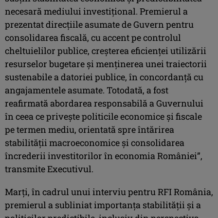
necesară mediului investiţional. Premierul a
prezentat direcţiile asumate de Guvern pentru
consolidarea fiscală, cu accent pe controlul
cheltuielilor publice, creşterea eficienţei utilizării
resurselor bugetare şi menţinerea unei traiectorii
sustenabile a datoriei publice, în concordanţă cu
angajamentele asumate. Totodată, a fost
reafirmată abordarea responsabilă a Guvernului
în ceea ce priveşte politicile economice şi fiscale
pe termen mediu, orientată spre întărirea
stabilităţii macroeconomice şi consolidarea
încrederii investitorilor în economia României”,
transmite Executivul.
Marţi, în cadrul unui interviu pentru RFI România,
premierul a subliniat importanţa stabilităţii şi a
politicilor predictibile, inclusiv din perspectiva