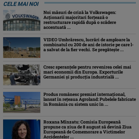
CELE MAI NOI
Noi măsuri de criză la Volkswagen:
Acționarii majoritari forțează o
restructurare rapidă după o scădere
accentuată ...
VIDEO Umbrărescu, lucrări de amploare la
combinatul cu 200 de ani de istorie pe care l-
a salvat de la fier vechi. Se pregătește ...
Cresc speranțele pentru revenirea celei mai
mari economii din Europa. Exporturile
Germaniei și producția industrială ...
Produs românesc premiat internațional,
lansat în rețeaua Agroland: Pubelele fabricate
în România cu sistem unic în ...
Roxana Mînzatu: Comisia Europeană
propune ca ziua de 8 august să devină Ziua
Europeană de Comemorare a Victimelor
Accidentelor ...