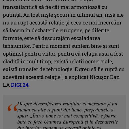
transatlantică să fie cât mai armonioasă cu
putință. Au fost niște șocuri în ultimul an, însă ele
nu au rupt această relație și ceea ce noi încercăm
să facem în dezbaterile europene, pe diferite
formate, este să descurajăm escaladarea
tensiunilor. Pentru moment suntem bine și sunt
optimist pentru viitor, pentru că relația asta a fost
clădită în mult timp, există relații comerciale,
există transfer de tehnologie. E greu să fie ruptă cu
adevărat această relație”, a explicat Nicușor Dan
LA
DIGI 24
.
Despre diversificarea relațiilor comerciale şi nu
numai cu alte regiuni din lume, președintele a
spus: „Într-o lume tot mai competitivă, e foarte
bine ce face Uniunea Europenă și în dezbaterile
din interior suntem de această opinie să