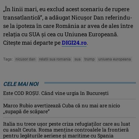
„În linii mari, eu exclud acest scenariu de rupere
transatlantică”, a adăugat Nicușor Dan referindu-
se la ipoteza în care România ar avea de ales între
relaţia cu SUA şi cea cu Uniunea Europeană.
Citeşte mai departe pe
DIGI24.ro
.
Tags:
nicusor dan
relatii sua romania
sua
trump
uniuena europeana
CELE MAI NOI
Este COD ROŞU. Când vine urgia în Bucureşti
Marco Rubio avertizează Cuba că nu mai are nicio
„supapă de scăpare”
Italia nu trece ușor peste criza refugiaților care au luat
cu asalt Ceuta. Roma menține controalele la frontieră
pentru legăturile aeriene și maritime cu Spania