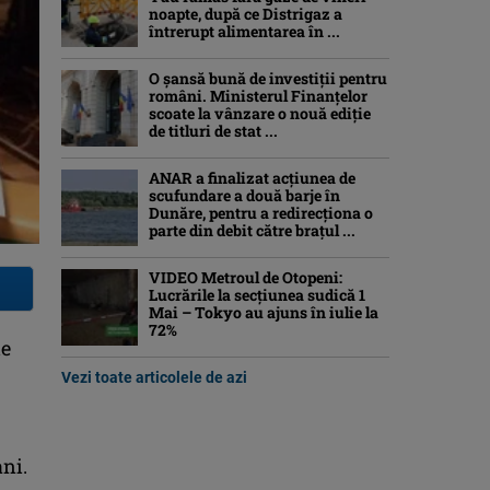
noapte, după ce Distrigaz a
întrerupt alimentarea în ...
O șansă bună de investiții pentru
români. Ministerul Finanțelor
scoate la vânzare o nouă ediție
de titluri de stat ...
ANAR a finalizat acțiunea de
scufundare a două barje în
Dunăre, pentru a redirecționa o
parte din debit către brațul ...
VIDEO Metroul de Otopeni:
Lucrările la secțiunea sudică 1
Mai – Tokyo au ajuns în iulie la
72%
de
Vezi toate articolele de azi
ani.