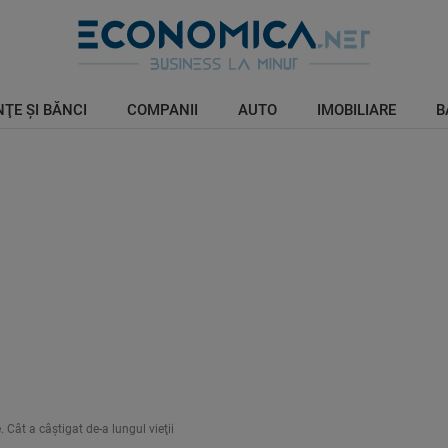
ŢE ŞI BĂNCI
COMPANII
AUTO
IMOBILIARE
B
Cât a câştigat de-a lungul vieţii