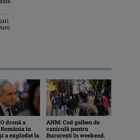
astă
țuri
euro
O dronă a
ANM: Cod galben de
n România în
caniculă pentru
şi a explodat la
București în weekend.