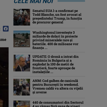
CELE MAI NOI
Senatul SUA l-a confirmat pe
Todd Blanche, un fost avocat al
președintelui Trump, în funcția
de procuror general
:
Washingtonul investește 3
miliarde de dolari în proiecte
lume
privind mineralele rare și
bateriile. 400 de milioane vor
finanța ...
UPDATE: O dronă a intrat din
România în Bulgaria şi a
explodat la 100 de metri de
frontieră, foarte aproape de
instalațiile ...
ANM: Cod galben de caniculă
pentru București în weekend.
Vremea caldă va altera cu vijelii
și averse
440 de consumatori din Sectorul
4 au rămas fără gaze de vineri