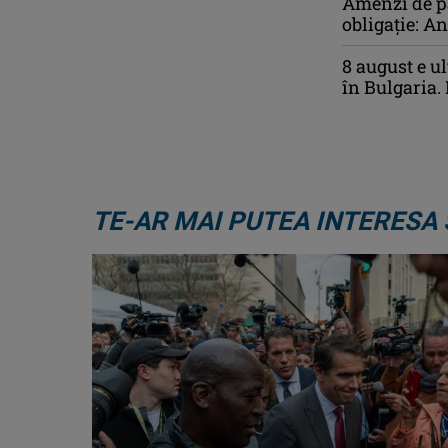
Amenzi de pâ
obligație: A
8 august e u
în Bulgaria. 
TE-AR MAI PUTEA INTERESA 