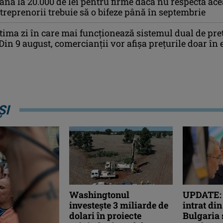
nă la 20.000 de lei pentru firme dacă nu respectă ace
ntreprenorii trebuie să o bifeze până în septembrie
ltima zi în care mai funcționează sistemul dual de pre
Din 9 august, comercianții vor afișa prețurile doar în 
ȘI
Washingtonul
UPDATE: 
investește 3 miliarde de
intrat di
dolari în proiecte
Bulgaria 