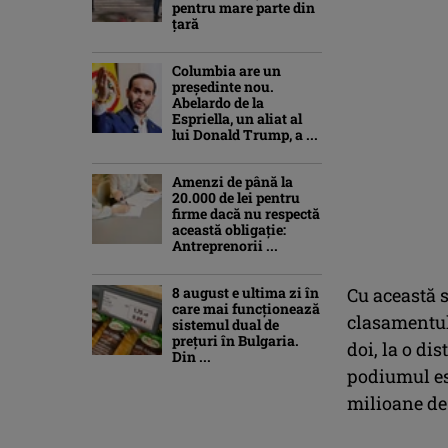
pentru mare parte din
țară
Columbia are un
președinte nou.
Abelardo de la
Espriella, un aliat al
lui Donald Trump, a ...
Amenzi de până la
20.000 de lei pentru
firme dacă nu respectă
această obligație:
Antreprenorii ...
8 august e ultima zi în
Cu această 
care mai funcționează
clasamentul
sistemul dual de
prețuri în Bulgaria.
doi, la o dis
Din ...
podiumul est
milioane de 