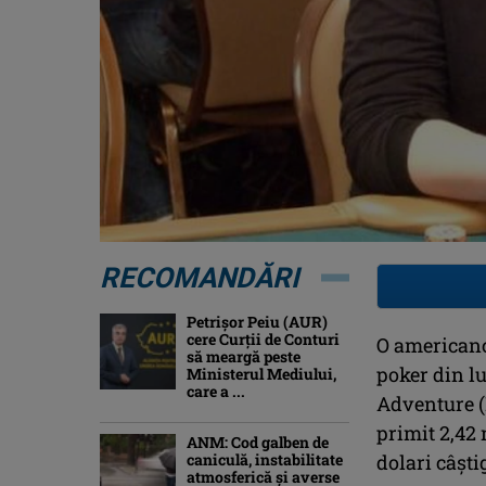
RECOMANDĂRI
Petrişor Peiu (AUR)
cere Curții de Conturi
O americanc
să meargă peste
poker din l
Ministerul Mediului,
care a ...
Adventure (
primit 2,42 
ANM: Cod galben de
caniculă, instabilitate
dolari câşti
atmosferică și averse