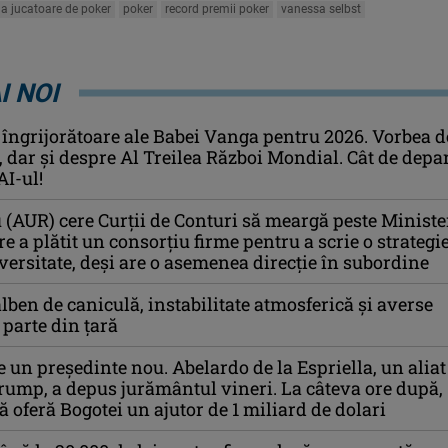
a jucatoare de poker
poker
record premii poker
vanessa selbst
I NOI
 îngrijorătoare ale Babei Vanga pentru 2026. Vorbea d
i, dar și despre Al Treilea Război Mondial. Cât de depa
AI-ul!
u (AUR) cere Curții de Conturi să meargă peste Ministe
e a plătit un consorţiu firme pentru a scrie o strategi
versitate, deşi are o asemenea direcție în subordine
ben de caniculă, instabilitate atmosferică și averse
parte din țară
 un președinte nou. Abelardo de la Espriella, un aliat
rump, a depus jurământul vineri. La câteva ore după
ă oferă Bogotei un ajutor de 1 miliard de dolari