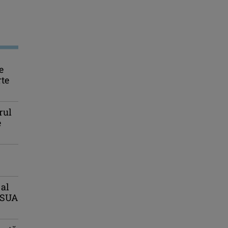
e
rte
rul
e
 al
, SUA