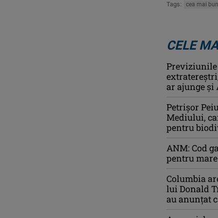
Tags:
cea mai bun
CELE MA
Previziunile
extratereștr
ar ajunge și 
Petrişor Pei
Mediului, car
pentru biodi
ANM: Cod gal
pentru mare 
Columbia are
lui Donald T
au anunțat c