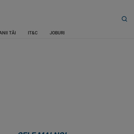
ANII TĂI
IT&C
JOBURI