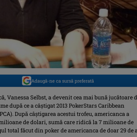
Adaugă-ne ca sursă preferată
ă, Vanessa Selbst, a devenit cea mai bună jucătoare 
ume după ce a câştigat 2013 PokerStars Caribbean
PCA). După câştigarea acestui trofeu, americanca a
milioane de dolari, sumă care ridică la 7 milioane de
gul total făcut din poker de americanca de doar 29 de 