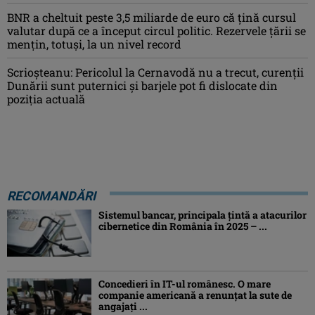
BNR a cheltuit peste 3,5 miliarde de euro că țină cursul
valutar după ce a început circul politic. Rezervele țării se
mențin, totuși, la un nivel record
Scrioșteanu: Pericolul la Cernavodă nu a trecut, curenţii
Dunării sunt puternici şi barjele pot fi dislocate din
poziţia actuală
RECOMANDĂRI
Sistemul bancar, principala țintă a atacurilor
cibernetice din România în 2025 – ...
Concedieri în IT-ul românesc. O mare
companie americană a renunțat la sute de
angajați ...