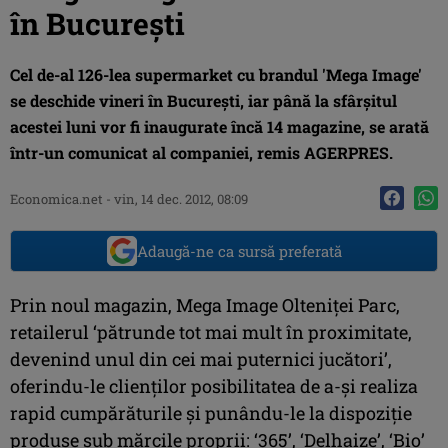
în Bucureşti
Cel de-al 126-lea supermarket cu brandul 'Mega Image'
se deschide vineri în Bucureşti, iar până la sfârşitul
acestei luni vor fi inaugurate încă 14 magazine, se arată
într-un comunicat al companiei, remis AGERPRES.
Economica.net -
vin, 14 dec. 2012, 08:09
Adaugă-ne ca sursă preferată
Prin noul magazin, Mega Image Olteniţei Parc,
retailerul ‘pătrunde tot mai mult în proximitate,
devenind unul din cei mai puternici jucători’,
oferindu-le clienţilor posibilitatea de a-şi realiza
rapid cumpărăturile şi punându-le la dispoziţie
produse sub mărcile proprii: ‘365’, ‘Delhaize’, ‘Bio’