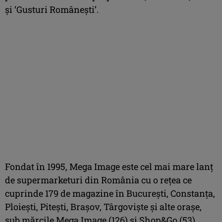
şi ‘Gusturi Româneşti’.
Fondat în 1995, Mega Image este cel mai mare lanţ
de supermarketuri din România cu o reţea ce
cuprinde 179 de magazine în Bucureşti, Constanţa,
Ploieşti, Piteşti, Braşov, Târgovişte şi alte oraşe,
sub mărcile Mega Image (126) şi Shop&Go (53).