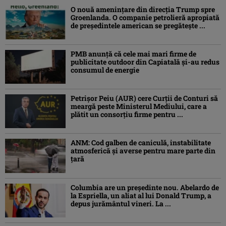
O nouă amenințare din direcția Trump spre
Groenlanda. O companie petrolieră apropiată
de președintele american se pregătește ...
PMB anunță că cele mai mari firme de
publicitate outdoor din Capiatală și-au redus
consumul de energie
Petrişor Peiu (AUR) cere Curții de Conturi să
meargă peste Ministerul Mediului, care a
plătit un consorţiu firme pentru ...
ANM: Cod galben de caniculă, instabilitate
atmosferică și averse pentru mare parte din
țară
Columbia are un președinte nou. Abelardo de
la Espriella, un aliat al lui Donald Trump, a
depus jurământul vineri. La ...