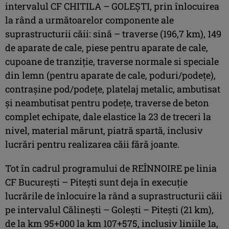
intervalul CF CHITILA – GOLEȘTI, prin înlocuirea
la rând a următoarelor componente ale
suprastructurii căii: sină – traverse (196,7 km), 149
de aparate de cale, piese pentru aparate de cale,
cupoane de tranziție, traverse normale si speciale
din lemn (pentru aparate de cale, poduri/podețe),
contrașine pod/podețe, platelaj metalic, ambutisat
și neambutisat pentru podețe, traverse de beton
complet echipate, dale elastice la 23 de treceri la
nivel, material mărunt, piatră spartă, inclusiv
lucrări pentru realizarea căii fără joante.
Tot în cadrul programului de REÎNNOIRE pe linia
CF București – Pitești sunt deja în execuție
lucrările de înlocuire la rând a suprastructurii căii
pe intervalul Călinești – Golești – Pitești (21 km),
de la km 95+000 la km 107+575, inclusiv liniile 1a,