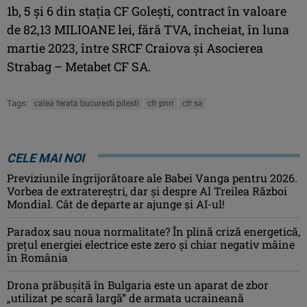
1b, 5 și 6 din stația CF Golești, contract în valoare
de 82,13 MILIOANE lei, fără TVA, încheiat, în luna
martie 2023, între SRCF Craiova și Asocierea
Strabag – Metabet CF SA.
Tags:
calea ferata bucuresti pitesti
cfr pnrr
cfr sa
CELE MAI NOI
Previziunile îngrijorătoare ale Babei Vanga pentru 2026.
Vorbea de extratereștri, dar și despre Al Treilea Război
Mondial. Cât de departe ar ajunge și AI-ul!
Paradox sau noua normalitate? În plină criză energetică,
prețul energiei electrice este zero și chiar negativ mâine
în România
Drona prăbuşită în Bulgaria este un aparat de zbor
„utilizat pe scară largă” de armata ucraineană