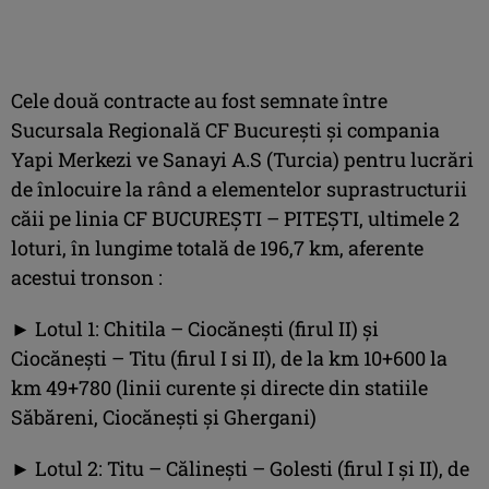
Cele două contracte au fost semnate între
Sucursala Regională CF București și compania
Yapi Merkezi ve Sanayi A.S (Turcia) pentru lucrări
de înlocuire la rând a elementelor suprastructurii
căii pe linia CF BUCUREȘTI – PITEȘTI, ultimele 2
loturi, în lungime totală de 196,7 km, aferente
acestui tronson :
► Lotul 1: Chitila – Ciocănești (firul II) și
Ciocănești – Titu (firul I si II), de la km 10+600 la
km 49+780 (linii curente și directe din statiile
Săbăreni, Ciocănești și Ghergani)
► Lotul 2: Titu – Călinești – Golesti (firul I și II), de