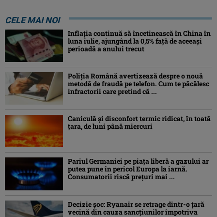
CELE MAI NOI
Inflaţia continuă să încetinească în China în
luna iulie, ajungând la 0,5% faţă de aceeaşi
perioadă a anului trecut
Poliția Română avertizează despre o nouă
metodă de fraudă pe telefon. Cum te păcălesc
infractorii care pretind că ...
Caniculă şi disconfort termic ridicat, în toată
ţara, de luni până miercuri
Pariul Germaniei pe piaţa liberă a gazului ar
putea pune în pericol Europa la iarnă.
Consumatorii riscă preţuri mai ...
Decizie șoc: Ryanair se retrage dintr-o țară
vecină din cauza sancțiunilor împotriva