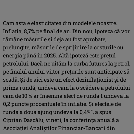
Cam asta e elasticitatea din modelele noastre.
Inflaţia, 8,7% pe final de an. Din nou, ipoteza că vor
rămâne măsurile şi deja au fost aprobate,
prelungite, măsurile de sprijinire la costurile cu
energia până în 2025. Altă ipoteză este preţul
petrolului. Dacă ne uităm la curba futures la petrol,
pe finalul anului viitor preţurile sunt anticipate să
scadă. Şi de aici este un efect dezinflaţionist şi de
prima rundă, undeva cam la o scădere a petrolului
cam de 10 % ar însemna efect de runda 1 undeva la
0,2 puncte procentuale în inflaţie. Şi efectele de
runda a doua ajung undeva la 0,4%”, a spus
Ciprian Dascălu, vineri, la conferinţa anuală a
Asociaţiei Analiştilor Financiar-Bancari din