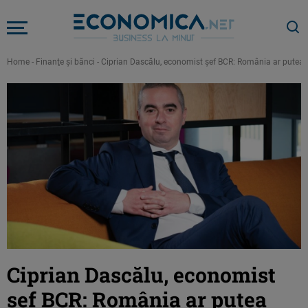
Home
-
Finanţe şi bănci
-
Ciprian Dascălu, economist șef BCR: România ar putea înr
Ciprian Dascălu, economist
șef BCR: România ar putea