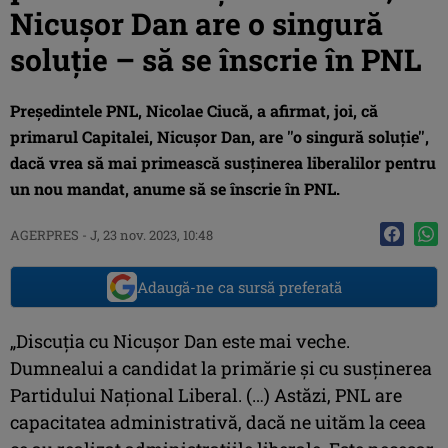
Nicuşor Dan are o singură
soluţie – să se înscrie în PNL
Preşedintele PNL, Nicolae Ciucă, a afirmat, joi, că
primarul Capitalei, Nicuşor Dan, are ''o singură soluţie'',
dacă vrea să mai primească susţinerea liberalilor pentru
un nou mandat, anume să se înscrie în PNL.
AGERPRES
-
J, 23 nov. 2023, 10:48
Adaugă-ne ca sursă preferată
„Discuţia cu Nicuşor Dan este mai veche.
Dumnealui a candidat la primărie şi cu susţinerea
Partidului Naţional Liberal. (…) Astăzi, PNL are
capacitatea administrativă, dacă ne uităm la ceea