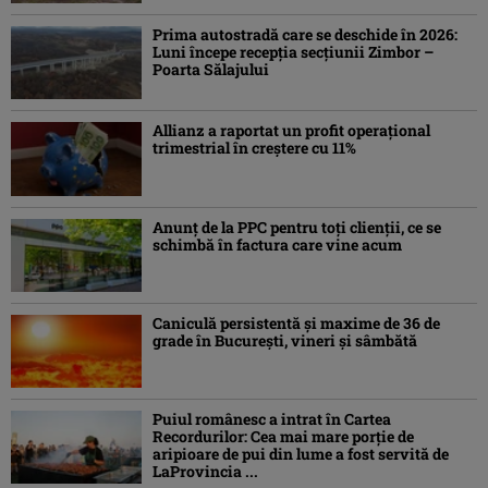
Prima autostradă care se deschide în 2026:
Luni începe recepția secțiunii Zimbor –
Poarta Sălajului
Allianz a raportat un profit operaţional
trimestrial în creștere cu 11%
Anunț de la PPC pentru toți clienții, ce se
schimbă în factura care vine acum
Caniculă persistentă şi maxime de 36 de
grade în Bucureşti, vineri şi sâmbătă
Puiul românesc a intrat în Cartea
Recordurilor: Cea mai mare porție de
aripioare de pui din lume a fost servită de
LaProvincia ...