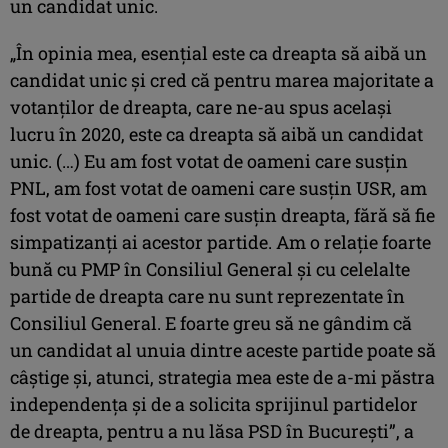
un candidat unic.
„În opinia mea, esenţial este ca dreapta să aibă un
candidat unic şi cred că pentru marea majoritate a
votanţilor de dreapta, care ne-au spus acelaşi
lucru în 2020, este ca dreapta să aibă un candidat
unic. (…) Eu am fost votat de oameni care susţin
PNL, am fost votat de oameni care susţin USR, am
fost votat de oameni care susţin dreapta, fără să fie
simpatizanţi ai acestor partide. Am o relaţie foarte
bună cu PMP în Consiliul General şi cu celelalte
partide de dreapta care nu sunt reprezentate în
Consiliul General. E foarte greu să ne gândim că
un candidat al unuia dintre aceste partide poate să
câştige şi, atunci, strategia mea este de a-mi păstra
independenţa şi de a solicita sprijinul partidelor
de dreapta, pentru a nu lăsa PSD în Bucureşti”, a