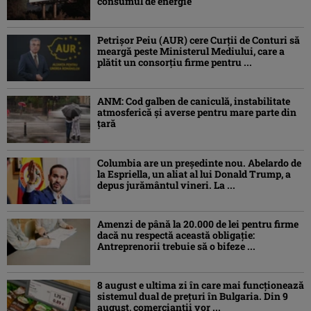
consumul de energie
Petrişor Peiu (AUR) cere Curții de Conturi să
meargă peste Ministerul Mediului, care a
plătit un consorţiu firme pentru ...
ANM: Cod galben de caniculă, instabilitate
atmosferică și averse pentru mare parte din
țară
Columbia are un președinte nou. Abelardo de
la Espriella, un aliat al lui Donald Trump, a
depus jurământul vineri. La ...
Amenzi de până la 20.000 de lei pentru firme
dacă nu respectă această obligație:
Antreprenorii trebuie să o bifeze ...
8 august e ultima zi în care mai funcționează
sistemul dual de prețuri în Bulgaria. Din 9
august, comercianții vor ...