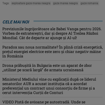
Tags:
exploatare gaze marea neagra
gaze marea neagra
gaze romania
CELE MAI NOI
Previziunile îngrijorătoare ale Babei Vanga pentru 2026.
Vorbea de extratereștri, dar și despre Al Treilea Război
Mondial. Cât de departe ar ajunge și AI-ul!
Paradox sau noua normalitate? În plină criză energetică,
prețul energiei electrice este zero și chiar negativ mâine
în România
Drona prăbuşită în Bulgaria este un aparat de zbor
„utilizat pe scară largă” de armata ucraineană
Ministerul Mediului vine cu explicații după ce liderul
senatorilor AUR a acuzat instituția că a acordat
preferențial un contract unui consorțiu de firme și a
cerut intervenția Curții de Conturi
VIDEO Pistă de avioane pe autostradă. Unde se