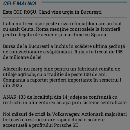
CELE MAI NOI
Este COD ROŞU. Când vine urgia în Bucureşti
Italia nu trece ușor peste criza refugiaților care au luat
cu asalt Ceuta. Roma menține controalele la frontieră
pentru legăturile aeriene și maritime cu Spania
Bursa de la București a închis în scădere ultima ședință
de tranzacționare a săptămânii. Rulajul a trecut de 135
de milioane de lei
Afacerile nu merg bine pentru un fabricant român de
utilaje agricole, cu o tradiție de peste 100 de ani.
Compania a raportat pierderi importante în semetrul I
din 2026
ANAR: 133 de localități din 14 județe se confruntă cu
restricții în alimentarea cu apă prin sisteme centralizate
Noi măsuri de criză la Volkswagen: Acționarii majoritari
forțează o restructurare rapidă după o scădere
accentuată a profitului Porsche SE