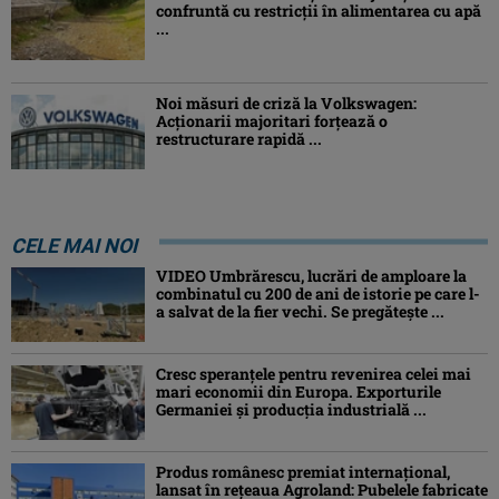
confruntă cu restricții în alimentarea cu apă
...
Noi măsuri de criză la Volkswagen:
Acționarii majoritari forțează o
restructurare rapidă ...
CELE MAI NOI
VIDEO Umbrărescu, lucrări de amploare la
combinatul cu 200 de ani de istorie pe care l-
a salvat de la fier vechi. Se pregătește ...
Cresc speranțele pentru revenirea celei mai
mari economii din Europa. Exporturile
Germaniei și producția industrială ...
Produs românesc premiat internațional,
lansat în rețeaua Agroland: Pubelele fabricate