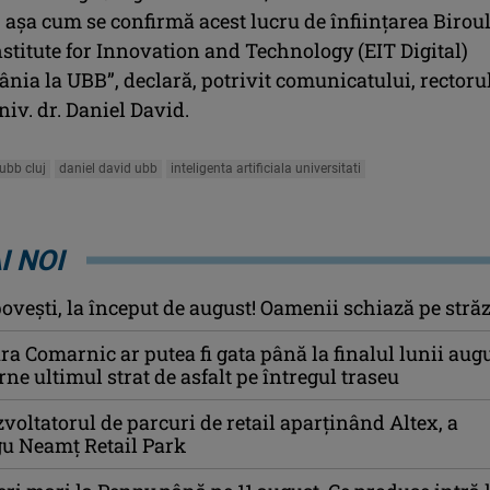
 aşa cum se confirmă acest lucru de înfiinţarea Birou
stitute for Innovation and Technology (EIT Digital)
nia la UBB”, declară, potrivit comunicatului, rectoru
niv. dr. Daniel David.
 ubb cluj
daniel david ubb
inteligenta artificiala universitati
I NOI
ovești, la început de august! Oamenii schiază pe străz
a Comarnic ar putea fi gata până la finalul lunii augu
ne ultimul strat de asfalt pe întregul traseu
voltatorul de parcuri de retail aparținând Altex, a
gu Neamț Retail Park