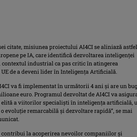
sei citate, misiunea proiectului AI4CI se aliniază astfe
uropene pe IA, care identifică dezvoltarea inteligenţei
în contextul industrial ca pas critic în atingerea
 UE de a deveni lider în Inteligenţa Artificială.
I4CI va fi implementat în următorii 4 ani şi are un bu
milioane euro. Programul dezvoltat de AI4CI va asigur
elită a viitorilor specialişti în inteligenţa artificială, 
o evoluţie remarcabilă şi dezvoltare rapidă”, se mai
municat.
 contribui la acoperirea nevoilor companiilor şi