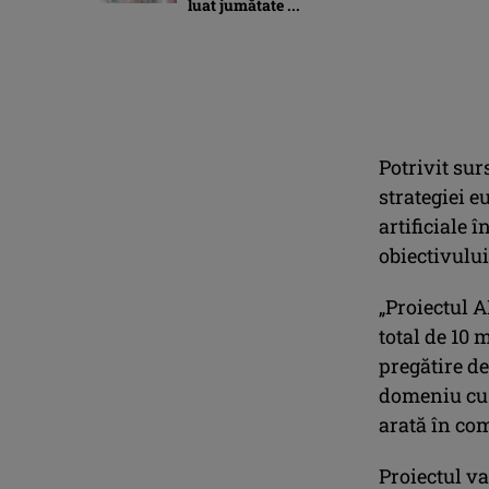
luat jumătate ...
Potrivit sur
strategiei e
artificiale 
obiectivului
„Proiectul A
total de 10 
pregătire de 
domeniu cu 
arată în co
Proiectul va