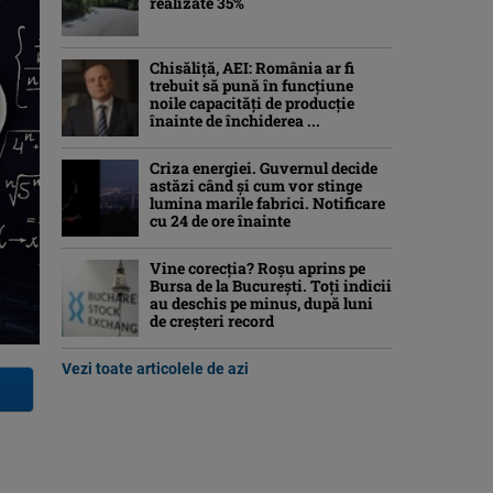
realizate 35%
Chisăliță, AEI: România ar fi
trebuit să pună în funcțiune
noile capacități de producție
înainte de închiderea ...
Criza energiei. Guvernul decide
astăzi când și cum vor stinge
lumina marile fabrici. Notificare
cu 24 de ore înainte
Vine corecția? Roșu aprins pe
Bursa de la București. Toți indicii
au deschis pe minus, după luni
de creșteri record
Vezi toate articolele de azi