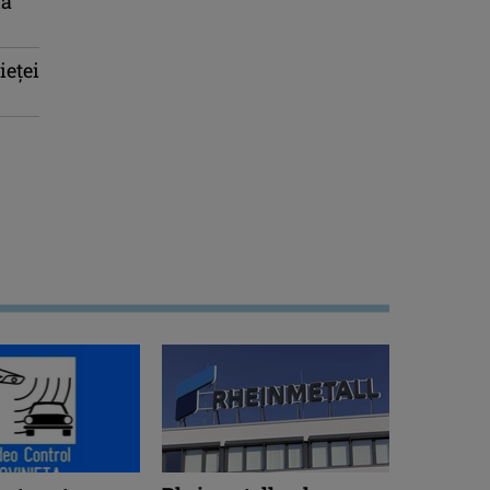
la
ieței