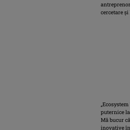
antreprenor
cercetare şi
„Ecosystem U
puternice la
Mă bucur că 
inovative în