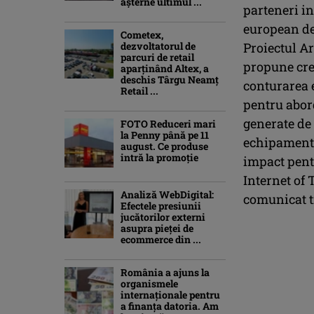
așterne ultimul ...
parteneri in
european de 
Cometex,
dezvoltatorul de
Proiectul Ar
parcuri de retail
propune cre
aparținând Altex, a
deschis Târgu Neamț
conturarea 
Retail ...
pentru abord
generate de 
FOTO Reduceri mari
la Penny până pe 11
echipamente 
august. Ce produse
intră la promoție
impact pent
Internet of 
Analiză WebDigital:
comunicat tr
Efectele presiunii
jucătorilor externi
asupra pieței de
ecommerce din ...
România a ajuns la
organismele
internaționale pentru
a finanța datoria. Am