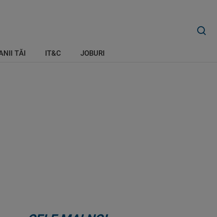
ANII TĂI
IT&C
JOBURI