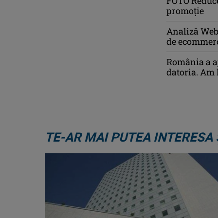
FOTO Reducer
promoție
Analiză WebD
de ecommer
România a aj
datoria. Am 
TE-AR MAI PUTEA INTERESA 