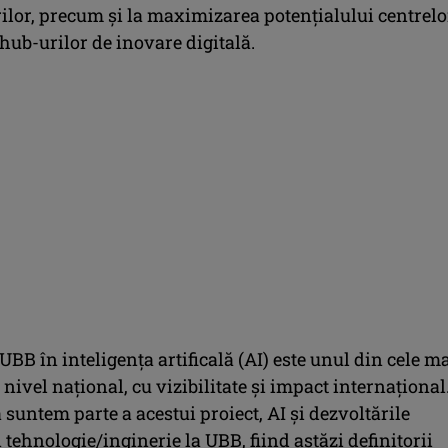
ilor, precum şi la maximizarea potenţialului centrelo
 hub-urilor de inovare digitală.
BB în inteligenţa artificală (AI) este unul din cele m
 nivel naţional, cu vizibilitate şi impact internaţional
suntem parte a acestui proiect, AI şi dezvoltările
 tehnologie/inginerie la UBB, fiind astăzi definitorii