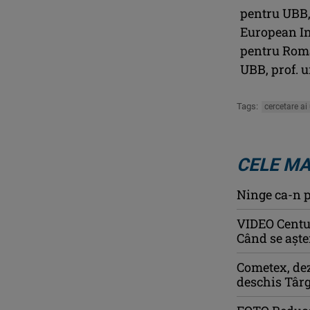
pentru UBB,
European In
pentru Româ
UBB, prof. u
Tags:
cercetare ai
CELE MA
Ninge ca-n p
VIDEO Centur
Când se așter
Cometex, dez
deschis Târ