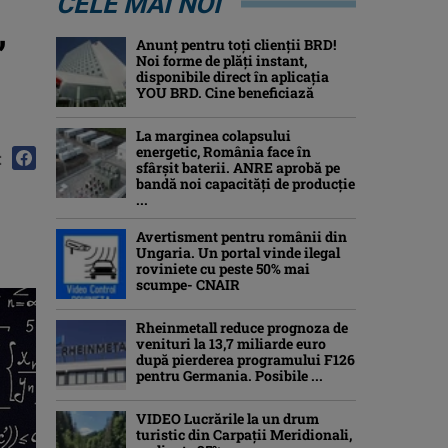
CELE MAI NOI
,
Anunț pentru toți clienții BRD!
Noi forme de plăți instant,
disponibile direct în aplicația
YOU BRD. Cine beneficiază
La marginea colapsului
energetic, România face în
:
sfârșit baterii. ANRE aprobă pe
bandă noi capacități de producție
...
Avertisment pentru românii din
Ungaria. Un portal vinde ilegal
roviniete cu peste 50% mai
scumpe- CNAIR
Rheinmetall reduce prognoza de
venituri la 13,7 miliarde euro
după pierderea programului F126
pentru Germania. Posibile ...
VIDEO Lucrările la un drum
turistic din Carpații Meridionali,