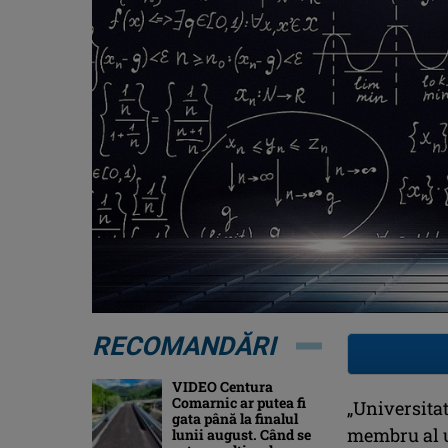
RECOMANDĂRI
VIDEO Centura
Comarnic ar putea fi
„Universita
gata până la finalul
membru al un
lunii august. Când se