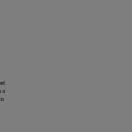
l
get
a o
un