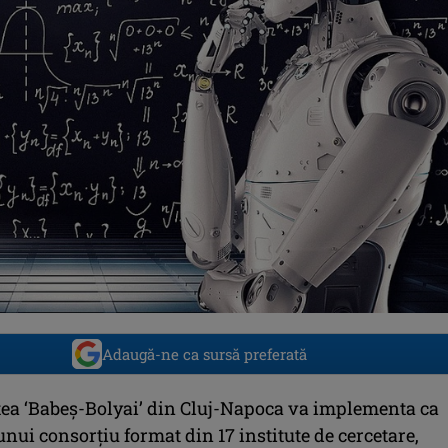
Adaugă-ne ca sursă preferată
tea ‘Babeş-Bolyai’ din Cluj-Napoca va implementa ca
ui consorţiu format din 17 institute de cercetare,