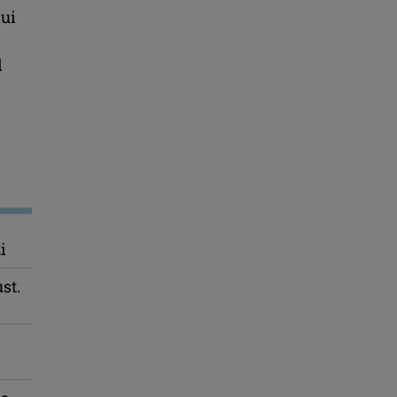
lui
l
i
st.