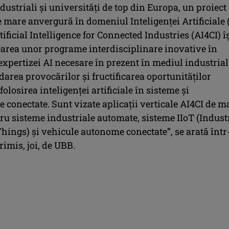
dustriali şi universităţi de top din Europa, un proiect
mare anvergură în domeniul Inteligenţei Artificiale (
tificial Intelligence for Connected Industries (AI4CI) î
area unor programe interdisciplinare inovative în
expertizei AI necesare în prezent în mediul industrial
area provocărilor şi fructificarea oportunităţilor
folosirea inteligenţei artificiale în sisteme şi
conectate. Sunt vizate aplicaţii verticale AI4CI de m
ru sisteme industriale automate, sisteme IIoT (Indust
Things) şi vehicule autonome conectate”, se arată înt
imis, joi, de UBB.