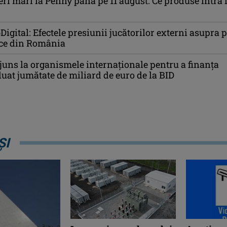
i mari la Penny până pe 11 august. Ce produse intră 
igital: Efectele presiunii jucătorilor externi asupra p
ce din România
uns la organismele internaționale pentru a finanța
luat jumătate de miliard de euro de la BID
ȘI