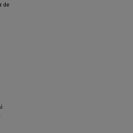
r de
ai
.