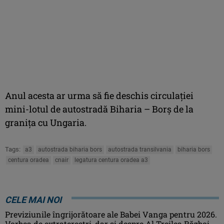
Anul acesta ar urma să fie deschis circulației
mini-lotul de autostradă Biharia – Borș de la
granița cu Ungaria.
Tags:
a3
autostrada biharia bors
autostrada transilvania
biharia bors
centura oradea
cnair
legatura centura oradea a3
CELE MAI NOI
Previziunile îngrijorătoare ale Babei Vanga pentru 2026.
Vorbea de extratereștri, dar și despre Al Treilea Război