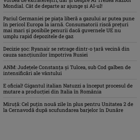
Mondial. Cât de departe ar ajunge și AI-ul!
Pariul Germaniei pe piaţa liberă a gazului ar putea pune
în pericol Europa la iarnă. Consumatorii riscă preţuri
mai mari şi posibile penurii dacă guvernele UE nu
umplu rapid depozitele de gaz
Decizie șoc: Ryanair se retrage dintr-o țară vecină din
cauza sancțiunilor împotriva Rusiei
ANM: Judeţele Constanţa şi Tulcea, sub Cod galben de
intensificări ale vântului
E oficial! Gigantul italian Natuzzi a început procesul de
mutare a producției din Italia în România
Miruță: Cel puțin nouă zile în plus pentru Unitatea 2 de
la Cernavodă după scufundarea barjelor în Dunăre