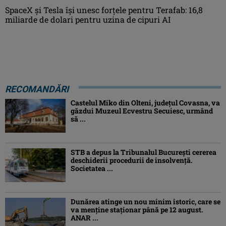
SpaceX și Tesla își unesc forțele pentru Terafab: 16,8
miliarde de dolari pentru uzina de cipuri AI
RECOMANDĂRI
Castelul Miko din Olteni, județul Covasna, va
găzdui Muzeul Ecvestru Secuiesc, urmând
să ...
STB a depus la Tribunalul București cererea
deschiderii procedurii de insolvență.
Societatea ...
Dunărea atinge un nou minim istoric, care se
va menține staționar până pe 12 august.
ANAR ...