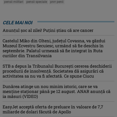
pensii militari
pensii speciale
pnrr penii
CELE MAI NOI
Anunţul şoc al zilei! Puţini ştiau că are cancer
Castelul Miko din Olteni, județul Covasna, va găzdui
Muzeul Ecvestru Secuiesc, urmând să fie deschis în
septembrie. Palatul urmează să fie integrat în Ruta
curiilor din Transilvania
STB a depus la Tribunalul București cererea deschiderii
procedurii de insolvență. Societatea dă asigurări că
activitatea sa nu va fi afectată. Ce spune Ciucu
Dunărea atinge un nou minim istoric, care se va
menține staționar până pe 12 august. ANAR anunță că
ia măsuri (VIDEO)
EasyJet acceptă oferta de preluare în valoare de 7,7
miliarde de dolari făcută de Apollo