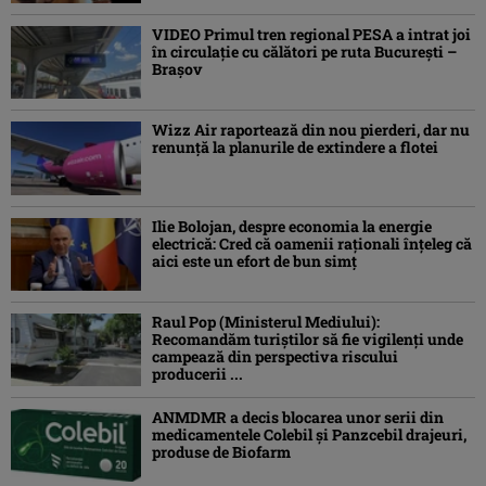
VIDEO Primul tren regional PESA a intrat joi
în circulație cu călători pe ruta București –
Brașov
Wizz Air raportează din nou pierderi, dar nu
renunță la planurile de extindere a flotei
Ilie Bolojan, despre economia la energie
electrică: Cred că oamenii raţionali înţeleg că
aici este un efort de bun simţ
Raul Pop (Ministerul Mediului):
Recomandăm turiştilor să fie vigilenţi unde
campează din perspectiva riscului
producerii ...
ANMDMR a decis blocarea unor serii din
medicamentele Colebil și Panzcebil drajeuri,
produse de Biofarm